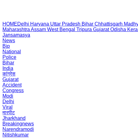
HOME
Delhi
Haryana
Uttar Pradesh
Bihar
Chhattisgarh
Madhy
Maharashtra
Assam
West Bengal
Tripura
Gujarat
Odisha
Kera
Jansamasya
News
Bjp
National
Police
Bihar
India
कांग्रेस
Gujarat
Accident
Congress
Modi
Delhi
Viral
मारपीट
Jharkhand
Breakingnews
Narendramodi
Nitishkumar