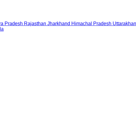
a Pradesh
Rajasthan
Jharkhand
Himachal Pradesh
Uttarakha
la