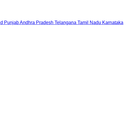
nd
Punjab
Andhra Pradesh
Telangana
Tamil Nadu
Karnataka