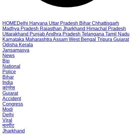
HOME
Delhi
Haryana
Uttar Pradesh
Bihar
Chhattisgarh
Madhya Pradesh
Rajasthan
Jharkhand
Himachal Pradesh
Uttarakhand
Punjab
Andhra Pradesh
Telangana
Tamil Nadu
Karnataka
Maharashtra
Assam
West Bengal
Tripura
Gujarat
Odisha
Kerala
Jansamasya
News
Bjp
National
Police
Bihar
India
कांग्रेस
Gujarat
Accident
Congress
Modi
Delhi
Viral
मारपीट
Jharkhand