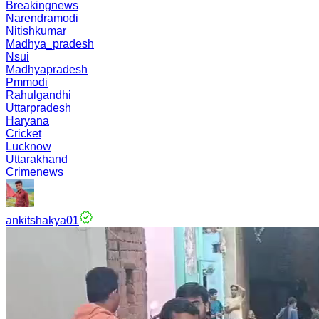
Breakingnews
Narendramodi
Nitishkumar
Madhya_pradesh
Nsui
Madhyapradesh
Pmmodi
Rahulgandhi
Uttarpradesh
Haryana
Cricket
Lucknow
Uttarakhand
Crimenews
ankitshakya01