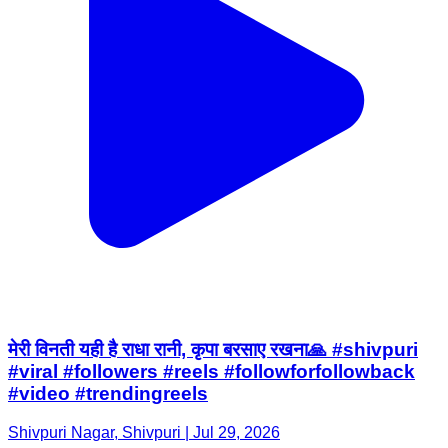
मेरी विनती यही है राधा रानी, कृपा बरसाए रखना🙏 #shivpuri
#viral #followers #reels #followforfollowback
#video #trendingreels
Shivpuri Nagar, Shivpuri | Jul 29, 2026