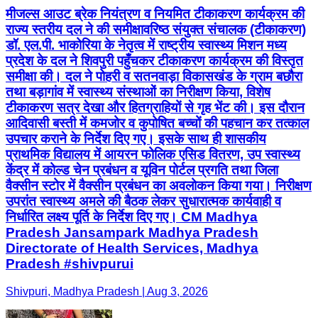
मीजल्स आउट ब्रेक नियंत्रण व नियमित टीकाकरण कार्यक्रम की
राज्य स्तरीय दल ने की समीक्षा ​वरिष्ठ संयुक्त संचालक (टीकाकरण)
डॉ. एल.पी. भाकोरिया के नेतृत्व में राष्ट्रीय स्वास्थ्य मिशन मध्य
प्रदेश के दल ने शिवपुरी पहुँचकर टीकाकरण कार्यक्रम की विस्तृत
समीक्षा की। दल ने पोहरी व सतनवाड़ा विकासखंड के ग्राम बछौरा
तथा बड़ागांव में स्वास्थ्य संस्थाओं का निरीक्षण किया, विशेष
टीकाकरण सत्र देखा और हितग्राहियों से गृह भेंट की। इस दौरान
आदिवासी बस्ती में कमजोर व कुपोषित बच्चों की पहचान कर तत्काल
उपचार कराने के निर्देश दिए गए। इसके साथ ही शासकीय
प्राथमिक विद्यालय में आयरन फोलिक एसिड वितरण, उप स्वास्थ्य
केंद्र में कोल्ड चेन प्रबंधन व यूविन पोर्टल प्रगति तथा जिला
वैक्सीन स्टोर में वैक्सीन प्रबंधन का अवलोकन किया गया। निरीक्षण
उपरांत स्वास्थ्य अमले की बैठक लेकर सुधारात्मक कार्यवाही व
निर्धारित लक्ष्य पूर्ति के निर्देश दिए गए। CM Madhya
Pradesh Jansampark Madhya Pradesh
Directorate of Health Services, Madhya
Pradesh #shivpurui
Shivpuri, Madhya Pradesh | Aug 3, 2026