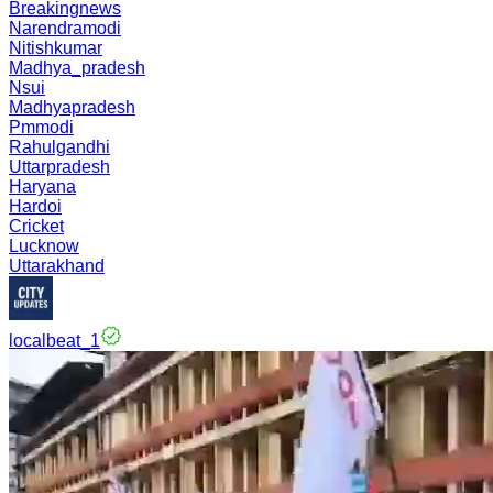
Breakingnews
Narendramodi
Nitishkumar
Madhya_pradesh
Nsui
Madhyapradesh
Pmmodi
Rahulgandhi
Uttarpradesh
Haryana
Hardoi
Cricket
Lucknow
Uttarakhand
localbeat_1