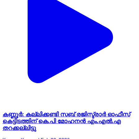
കണ്ണൂർ: കല്ലിക്കണ്ടി സബ് രജിസ്ട്രാര്‍ ഓഫീസ്
കെട്ടിടത്തിന് കെ.പി മോഹനന്‍ എം.എല്‍.എ
തറക്കല്ലിട്ടു