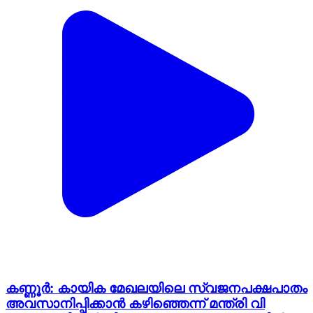
കണ്ണൂർ: കായിക മേഖലയിലെ സ്വജനപക്ഷപാതം
അവസാനിപ്പിക്കാൻ കഴിഞ്ഞെന്ന് മന്ത്രി വി