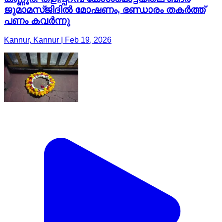
ജുമാമസ്ജിദില്‍ മോഷണം, ഭണ്ഡാരം തകര്‍ത്ത്
പണം കവര്‍ന്നു
Kannur, Kannur | Feb 19, 2026