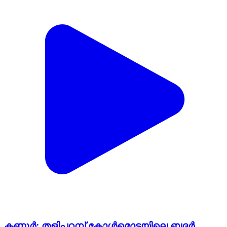
കണ്ണൂർ: തളിപ്പറമ്പ് കോള്‍മൊട്ടയിലെ ബദര്‍