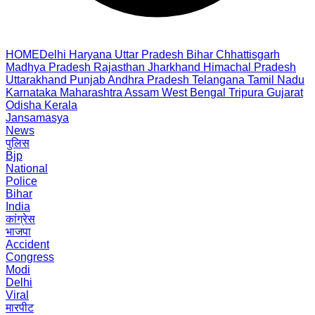
HOME
Delhi
Haryana
Uttar Pradesh
Bihar
Chhattisgarh
Madhya Pradesh
Rajasthan
Jharkhand
Himachal Pradesh
Uttarakhand
Punjab
Andhra Pradesh
Telangana
Tamil Nadu
Karnataka
Maharashtra
Assam
West Bengal
Tripura
Gujarat
Odisha
Kerala
Jansamasya
News
पुलिस
Bjp
National
Police
Bihar
India
कांग्रेस
भाजपा
Accident
Congress
Modi
Delhi
Viral
मारपीट