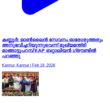
കണ്ണൂർ: ഓൺലൈൻ സേവനം ഓരോരുത്തരും
അനുഭവിച്ചറിയുന്നുവെന്ന് മുഖ്യമന്ത്രി
മാങ്ങാട്ടുപറമ്പ് KAP ബറ്റാലിയൻ ഗ്രൗണ്ടിൽ
പറഞ്ഞു
Kannur, Kannur | Feb 19, 2026