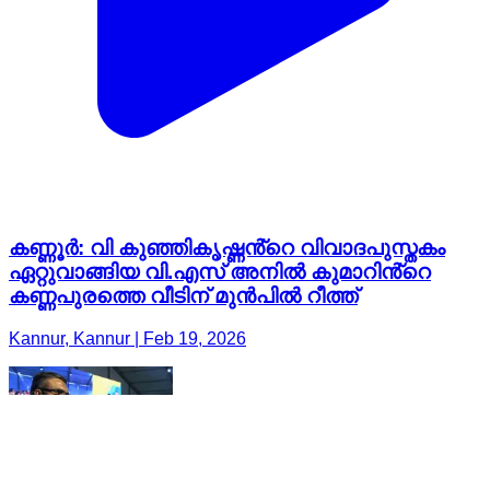
കണ്ണൂർ: വി കുഞ്ഞികൃഷ്ണൻ്റെ വിവാദപുസ്തകം
ഏറ്റുവാങ്ങിയ വി.എസ് അനിൽ കുമാറിൻ്റെ
കണ്ണപുരത്തെ വീടിന് മുൻപിൽ റീത്ത്
Kannur, Kannur | Feb 19, 2026