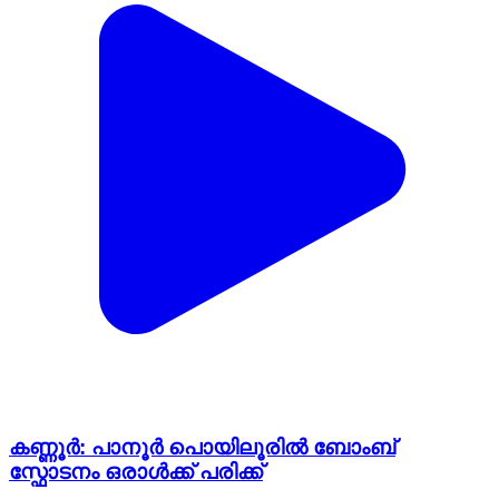
കണ്ണൂർ: പാനൂർ പൊയിലൂരിൽ ബോംബ്
സ്ഫോടനം ഒരാൾക്ക് പരിക്ക്