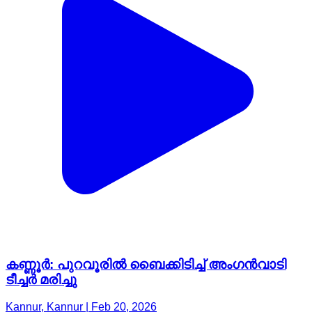
കണ്ണൂർ: പുറവൂരിൽ ബൈക്കിടിച്ച് അംഗൻവാടി
ടീച്ചർ മരിച്ചു
Kannur, Kannur | Feb 20, 2026