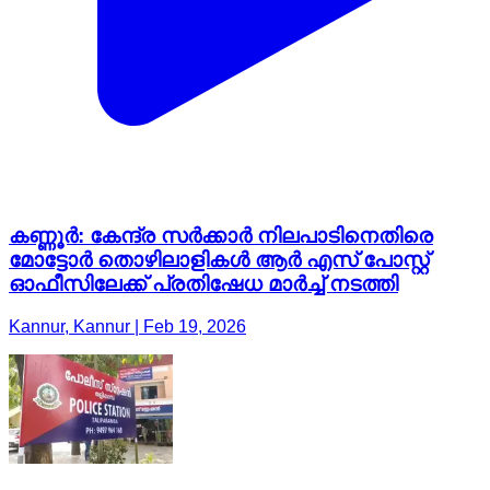
കണ്ണൂർ: കേന്ദ്ര സർക്കാർ നിലപാടിനെതിരെ
മോട്ടോർ തൊഴിലാളികൾ ആർ എസ് പോസ്റ്റ്
ഓഫീസിലേക്ക് പ്രതിഷേധ മാർച്ച് നടത്തി
Kannur, Kannur | Feb 19, 2026