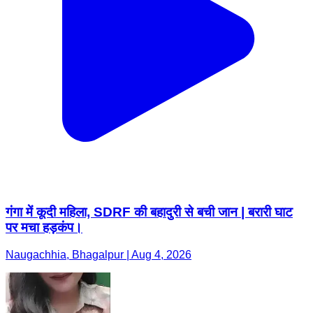
गंगा में कूदी महिला, SDRF की बहादुरी से बची जान | बरारी घाट
पर मचा हड़कंप।
Naugachhia, Bhagalpur | Aug 4, 2026