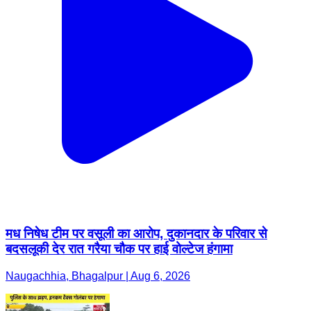
मध निषेध टीम पर वसूली का आरोप, दुकानदार के परिवार से
बदसलूकी देर रात गरैया चौक पर हाई वोल्टेज हंगामा
Naugachhia, Bhagalpur | Aug 6, 2026