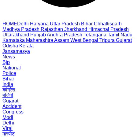
HOME
Delhi
Haryana
Uttar Pradesh
Bihar
Chhattisgarh
Madhya Pradesh
Rajasthan
Jharkhand
Himachal Pradesh
Uttarakhand
Punjab
Andhra Pradesh
Telangana
Tamil Nadu
Karnataka
Maharashtra
Assam
West Bengal
Tripura
Gujarat
Odisha
Kerala
Jansamasya
News
Bjp
National
Police
Bihar
India
कांग्रेस
बीजेपी
Gujarat
Accident
Congress
Modi
Delhi
Viral
मारपीट