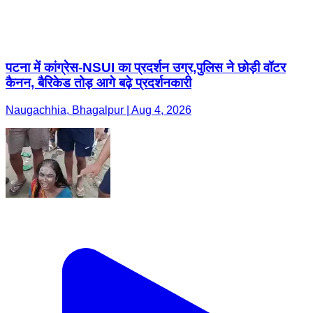
पटना में कांग्रेस-NSUI का प्रदर्शन उग्र,पुलिस ने छोड़ी वॉटर
कैनन, बैरिकेड तोड़ आगे बढ़े प्रदर्शनकारी
Naugachhia, Bhagalpur | Aug 4, 2026