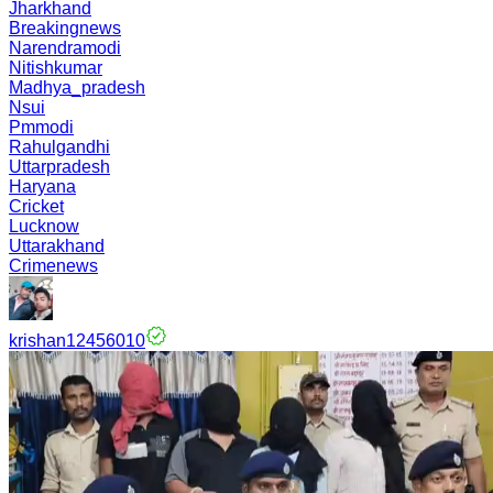
Jharkhand
Breakingnews
Narendramodi
Nitishkumar
Madhya_pradesh
Nsui
Pmmodi
Rahulgandhi
Uttarpradesh
Haryana
Cricket
Lucknow
Uttarakhand
Crimenews
krishan12456010