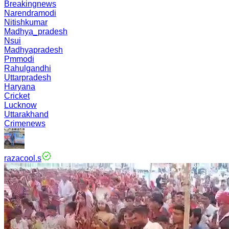
Breakingnews
Narendramodi
Nitishkumar
Madhya_pradesh
Nsui
Madhyapradesh
Pmmodi
Rahulgandhi
Uttarpradesh
Haryana
Cricket
Lucknow
Uttarakhand
Crimenews
razacool.s