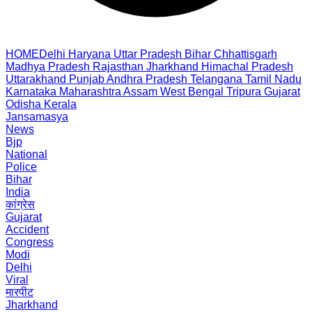
HOME
Delhi
Haryana
Uttar Pradesh
Bihar
Chhattisgarh
Madhya Pradesh
Rajasthan
Jharkhand
Himachal Pradesh
Uttarakhand
Punjab
Andhra Pradesh
Telangana
Tamil Nadu
Karnataka
Maharashtra
Assam
West Bengal
Tripura
Gujarat
Odisha
Kerala
Jansamasya
News
Bjp
National
Police
Bihar
India
कांग्रेस
Gujarat
Accident
Congress
Modi
Delhi
Viral
मारपीट
Jharkhand