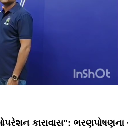
"ઓપરેશન કારાવાસ": ભરણપોષણના ગ