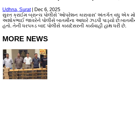
Udhna, Surat
|
Dec 6, 2025
સુરત ક્રાઈમ બ્રાન્ચ પોલીસે 'ઓપરેશન કારાવાસ' અંતર્ગત વધુ એક 
અશોકભાઈ જાવરેને પોલીસે બાતમીના આધારે ઝડપી પાડ્યો છે.​બાતમીન
હતો. તેની ધરપકડ બાદ પોલીસે કાયદેસરની કાર્યવાહી હાથ ધરી છે.
MORE NEWS