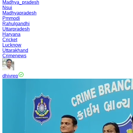
Madhya_pradesh
Nsui
Madhyapradesh
Pmmodi
Rahulgandhi
Uttarpradesh
Haryana
Cricket
Lucknow
Uttarakhand
Crimenews
dhivrep