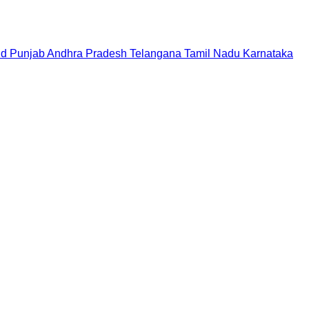
nd
Punjab
Andhra Pradesh
Telangana
Tamil Nadu
Karnataka