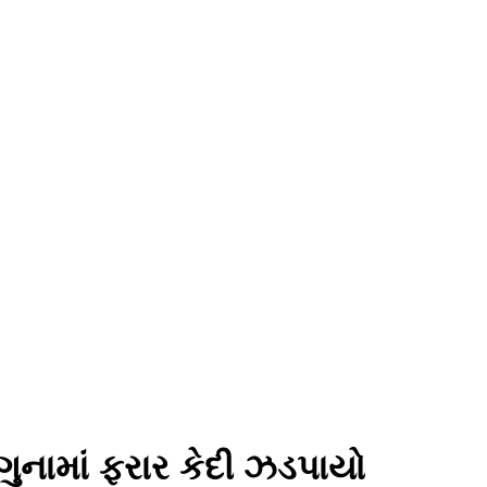
ુનામાં ફરાર કેદી ઝડપાયો