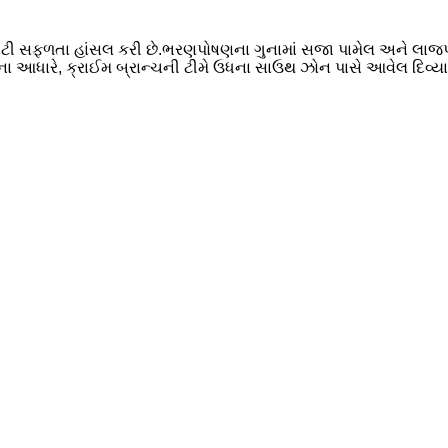
મોટી સફળતા હાંસલ કરી છે.ભરણપોષણના ગુનામાં સજા પામેલ અને લાજપો
ા આધારે, ક્રાઈમ બ્રાન્ચની ટીમે ઉધના સાઉથ ઝોન પાસે આવેલ દિવ્ય