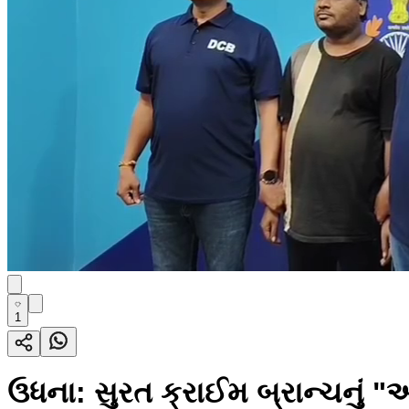
1
ઉધના: સુરત ક્રાઈમ બ્રાન્ચનું 