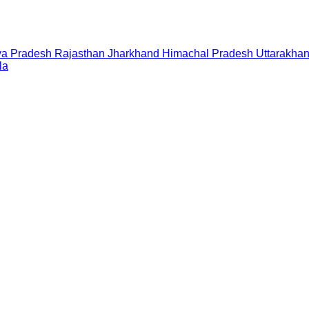
a Pradesh
Rajasthan
Jharkhand
Himachal Pradesh
Uttarakha
la