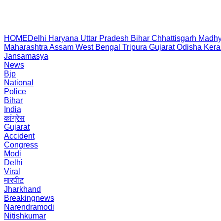
HOME
Delhi
Haryana
Uttar Pradesh
Bihar
Chhattisgarh
Madhy
Maharashtra
Assam
West Bengal
Tripura
Gujarat
Odisha
Kera
Jansamasya
News
Bjp
National
Police
Bihar
India
कांग्रेस
Gujarat
Accident
Congress
Modi
Delhi
Viral
मारपीट
Jharkhand
Breakingnews
Narendramodi
Nitishkumar