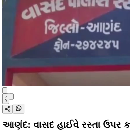
9
આણંદ: વાસદ હાઈવે રસ્તા ઉપર કન્