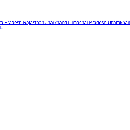
a Pradesh
Rajasthan
Jharkhand
Himachal Pradesh
Uttarakha
la