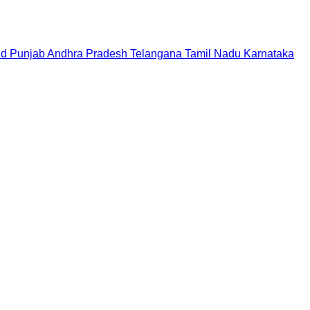
nd
Punjab
Andhra Pradesh
Telangana
Tamil Nadu
Karnataka