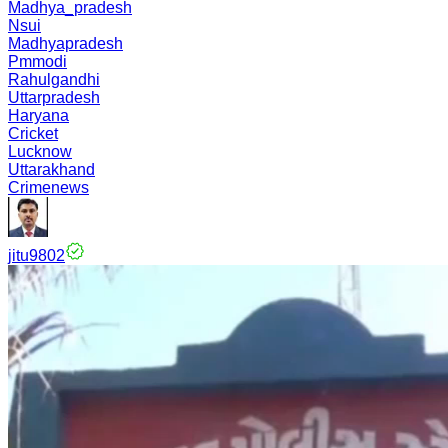
Madhya_pradesh
Nsui
Madhyapradesh
Pmmodi
Rahulgandhi
Uttarpradesh
Haryana
Cricket
Lucknow
Uttarakhand
Crimenews
jitu9802