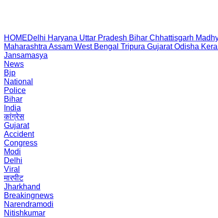
HOME
Delhi
Haryana
Uttar Pradesh
Bihar
Chhattisgarh
Madhy
Maharashtra
Assam
West Bengal
Tripura
Gujarat
Odisha
Kera
Jansamasya
News
Bjp
National
Police
Bihar
India
कांग्रेस
Gujarat
Accident
Congress
Modi
Delhi
Viral
मारपीट
Jharkhand
Breakingnews
Narendramodi
Nitishkumar