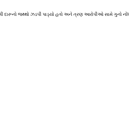
શી દારૂનો જથ્થો ઝડપી પાડ્યો હતો અને ત્રણ આરોપીઓ સામે ગુનો નોંધી