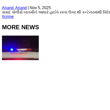
Anand, Anand
|
Nov 5, 2025
વાસદ પોલીસે બાતમીને આધારે હાઈવે રસ્તા ઉપર થી કન્ટેનરમાંથી વિદે
#
crime
MORE NEWS