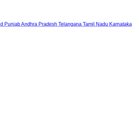
nd
Punjab
Andhra Pradesh
Telangana
Tamil Nadu
Karnataka