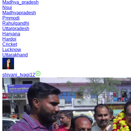
Madhya_pradesh
Nsui
Madhyapradesh
Pmmodi
Rahulgandhi
Uttarpradesh
Haryana
Hardoi
Cricket
Lucknow
Uttarakhand
shivani_tyagi12