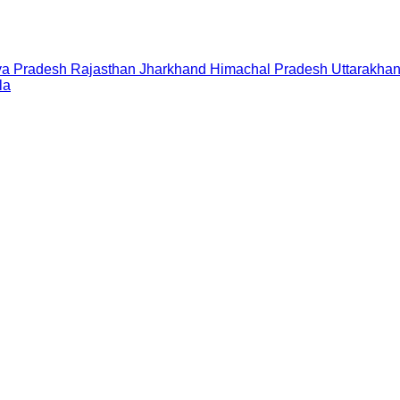
a Pradesh
Rajasthan
Jharkhand
Himachal Pradesh
Uttarakha
la