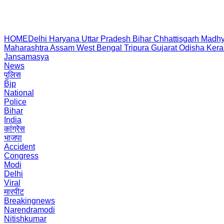
HOME
Delhi
Haryana
Uttar Pradesh
Bihar
Chhattisgarh
Madhy
Maharashtra
Assam
West Bengal
Tripura
Gujarat
Odisha
Kera
Jansamasya
News
पुलिस
Bjp
National
Police
Bihar
India
कांग्रेस
भाजपा
Accident
Congress
Modi
Delhi
Viral
मारपीट
Breakingnews
Narendramodi
Nitishkumar