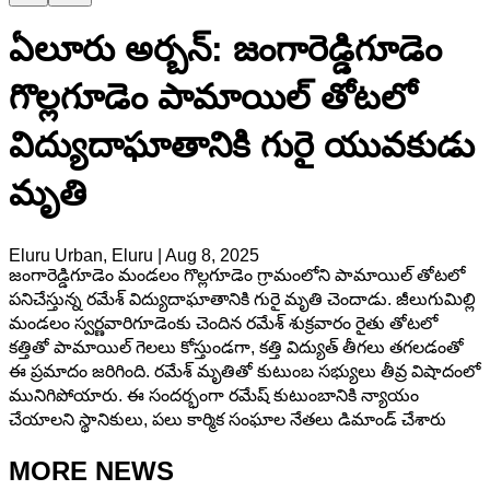
ఏలూరు అర్బన్: జంగారెడ్డిగూడెం
గొల్లగూడెం పామాయిల్ తోటలో
విద్యుదాఘాతానికి గురై యువకుడు
మృతి
Eluru Urban, Eluru
|
Aug 8, 2025
జంగారెడ్డిగూడెం మండలం గొల్లగూడెం గ్రామంలోని పామాయిల్ తోటలో
పనిచేస్తున్న రమేశ్ విద్యుదాఘాతానికి గురై మృతి చెందాడు. జీలుగుమిల్లి
మండలం స్వర్ణవారిగూడెంకు చెందిన రమేశ్ శుక్రవారం రైతు తోటలో
కత్తితో పామాయిల్ గెలలు కోస్తుండగా, కత్తి విద్యుత్ తీగలు తగలడంతో
ఈ ప్రమాదం జరిగింది. రమేశ్ మృతితో కుటుంబ సభ్యులు తీవ్ర విషాదంలో
మునిగిపోయారు. ఈ సందర్భంగా రమేష్ కుటుంబానికి న్యాయం
చేయాలని స్థానికులు, పలు కార్మిక సంఘాల నేతలు డిమాండ్ చేశారు
MORE NEWS