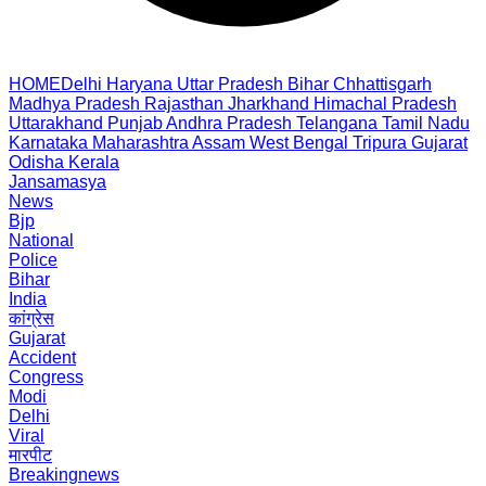
HOME
Delhi
Haryana
Uttar Pradesh
Bihar
Chhattisgarh
Madhya Pradesh
Rajasthan
Jharkhand
Himachal Pradesh
Uttarakhand
Punjab
Andhra Pradesh
Telangana
Tamil Nadu
Karnataka
Maharashtra
Assam
West Bengal
Tripura
Gujarat
Odisha
Kerala
Jansamasya
News
Bjp
National
Police
Bihar
India
कांग्रेस
Gujarat
Accident
Congress
Modi
Delhi
Viral
मारपीट
Breakingnews