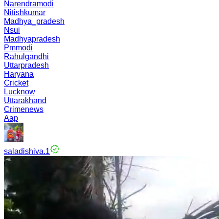
Narendramodi
Nitishkumar
Madhya_pradesh
Nsui
Madhyapradesh
Pmmodi
Rahulgandhi
Uttarpradesh
Haryana
Cricket
Lucknow
Uttarakhand
Crimenews
Aap
saladishiva.1