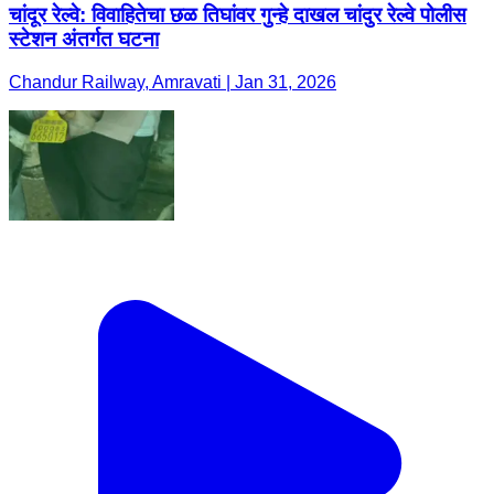
चांदूर रेल्वे: विवाहितेचा छळ तिघांवर गुन्हे दाखल चांदुर रेल्वे पोलीस
स्टेशन अंतर्गत घटना
Chandur Railway, Amravati | Jan 31, 2026