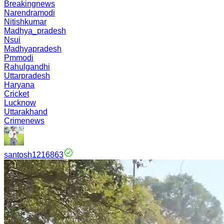
Breakingnews
Narendramodi
Nitishkumar
Madhya_pradesh
Nsui
Madhyapradesh
Pmmodi
Rahulgandhi
Uttarpradesh
Haryana
Cricket
Lucknow
Uttarakhand
Crimenews
santosh1216863