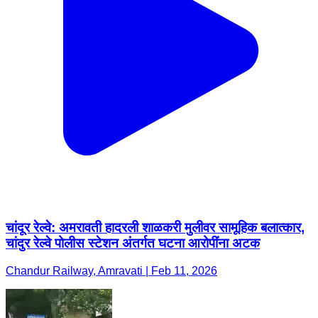
चांदूर रेल्वे: अमरावती हादरली शाळकरी मुलीवर सामूहिक बलात्कार,
चांदुर रेल्वे पोलीस स्टेशन अंतर्गत घटना आरोपींना अटक
Chandur Railway, Amravati | Feb 11, 2026