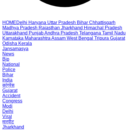
HOME
Delhi
Haryana
Uttar Pradesh
Bihar
Chhattisgarh
Madhya Pradesh
Rajasthan
Jharkhand
Himachal Pradesh
Uttarakhand
Punjab
Andhra Pradesh
Telangana
Tamil Nadu
Karnataka
Maharashtra
Assam
West Bengal
Tripura
Gujarat
Odisha
Kerala
Jansamasya
News
Bjp
National
Police
Bihar
India
कांग्रेस
Gujarat
Accident
Congress
Modi
Delhi
Viral
मारपीट
Jharkhand