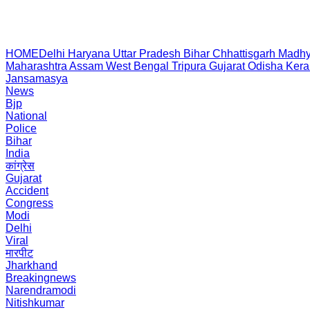
HOME
Delhi
Haryana
Uttar Pradesh
Bihar
Chhattisgarh
Madhy
Maharashtra
Assam
West Bengal
Tripura
Gujarat
Odisha
Kera
Jansamasya
News
Bjp
National
Police
Bihar
India
कांग्रेस
Gujarat
Accident
Congress
Modi
Delhi
Viral
मारपीट
Jharkhand
Breakingnews
Narendramodi
Nitishkumar