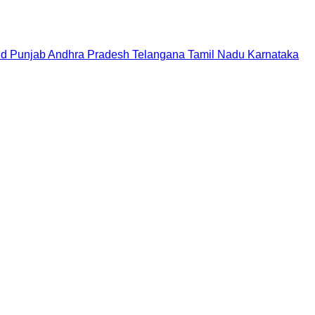
nd
Punjab
Andhra Pradesh
Telangana
Tamil Nadu
Karnataka