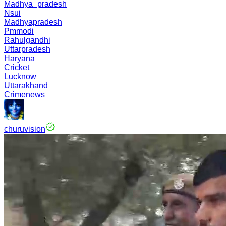
Madhya_pradesh
Nsui
Madhyapradesh
Pmmodi
Rahulgandhi
Uttarpradesh
Haryana
Cricket
Lucknow
Uttarakhand
Crimenews
churuvision