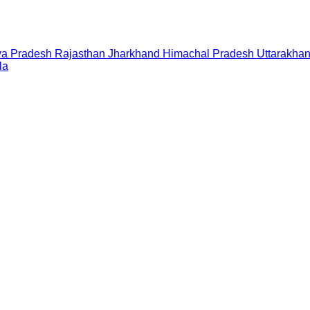
a Pradesh
Rajasthan
Jharkhand
Himachal Pradesh
Uttarakha
la