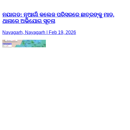
ନୟାଗଡ: ନୂଆଗାଁ କଲେଜ ପରିସରରେ ଛାତ୍ରଙ୍କୁ ମାଡ,
ଥାନାରେ ଅଭିଯୋଗ ସୂଚନା
Nayagarh, Nayagarh | Feb 19, 2026