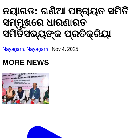
ନୟାଗଡ: ଗଣିଆ ପଞ୍ଚାୟତ ସମିତି
ସମ୍ମୁଖରେ ଧାରଣାରତ
ସମିତିସଭ୍ୟଙ୍କ ପ୍ରତିକ୍ରିୟା
Nayagarh, Nayagarh
|
Nov 4, 2025
MORE NEWS