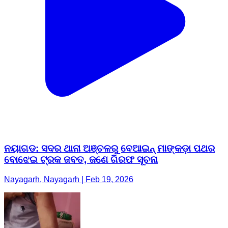
ନୟାଗଡ: ସଦର ଥାନା ଅଞ୍ଚଳରୁ ବେଆଇନ୍ ମାଙ୍କଡ଼ା ପଥର
ବୋଝେଇ ଟ୍ରକ ଜବତ, ଜଣେ ଗିରଫ ସୂଚନା
Nayagarh, Nayagarh | Feb 19, 2026