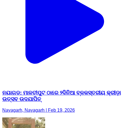
ନୟାଗଡ: ମାଳତୀପୁଟ ଠାରେ ୨ଦିନିଆ ବ୍ଳକସ୍ତରୀୟ କ୍ରୀଡ଼ା
ଉତ୍ସବ ଉଦଯାପିତ୍‌
Nayagarh, Nayagarh | Feb 19, 2026