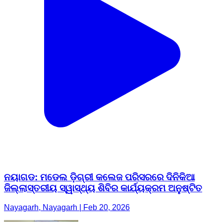
ନୟାଗଡ: ମଡେଲ ଡ଼ିଗ୍ରୀ କଲେଜ ପରିସରରେ ଦିନିକିଆ
ଜିଲ୍ଲାସ୍ତରୀୟ ସ୍ୱାସ୍ଥ୍ୟ ଶିବିର କାର୍ଯ୍ୟକ୍ରମ ଅନୁଷ୍ଟିତ
Nayagarh, Nayagarh | Feb 20, 2026