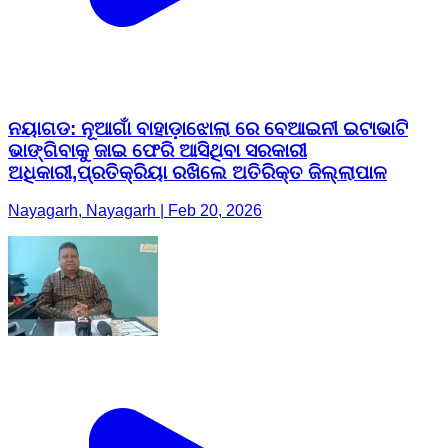
ନୟାଗଡ: ନୂଆଗାଁ ବାହାଡ଼ାଝୋଲା ରେ ବେଆଇନୀ ଇଟାଭାଟି
ଭାଙ୍ଗିବାକୁ ଜାଇ ଫେରି ଆସିଥିବା ସରକାରୀ
ଅଧିକାରୀ,ପ୍ରତିକ୍ରିୟା ରଖିଲେ ଅତିରିକ୍ତ ଜିଲ୍ଲାପାଳ
Nayagarh, Nayagarh | Feb 20, 2026