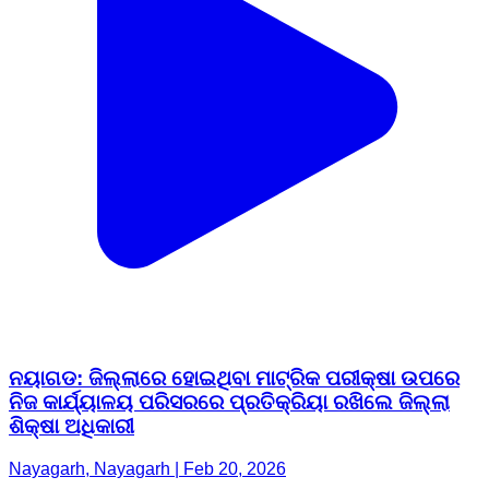
ନୟାଗଡ: ଜିଲ୍ଲାରେ ହୋଇଥିବା ମାଟ୍ରିକ ପରୀକ୍ଷା ଉପରେ
ନିଜ କାର୍ଯ୍ୟାଳୟ ପରିସରରେ ପ୍ରତିକ୍ରିୟା ରଖିଲେ ଜିଲ୍ଲା
ଶିକ୍ଷା ଅଧିକାରୀ
Nayagarh, Nayagarh | Feb 20, 2026