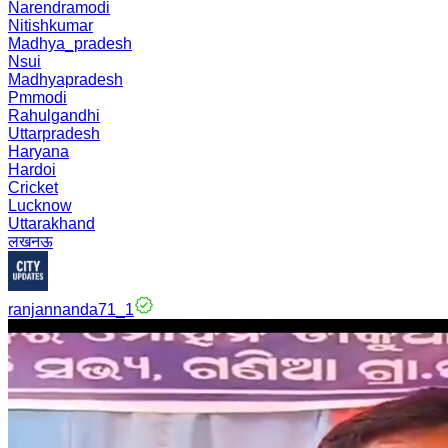
Narendramodi
Nitishkumar
Madhya_pradesh
Nsui
Madhyapradesh
Pmmodi
Rahulgandhi
Uttarpradesh
Haryana
Hardoi
Cricket
Lucknow
Uttarakhand
लखनऊ
ranjannanda71_1