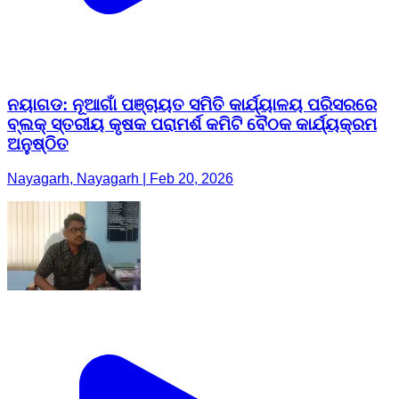
ନୟାଗଡ: ନୂଆଗାଁ ପଞ୍ଚାୟତ ସମିତି କାର୍ଯ୍ୟାଳୟ ପରିସରରେ
ବ୍ଲକ୍ ସ୍ତରୀୟ କୃଷକ ପରାମର୍ଶ କମିଟି ବୈଠକ କାର୍ଯ୍ୟକ୍ରମ
ଅନୁଷ୍ଠିତ
Nayagarh, Nayagarh | Feb 20, 2026