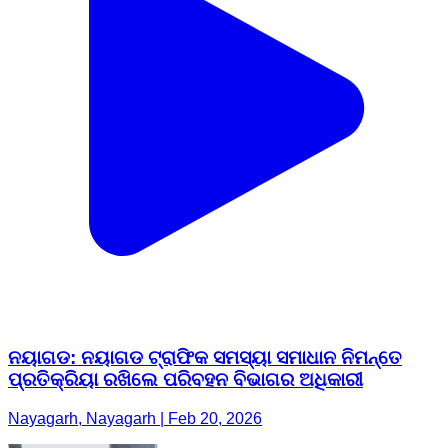
ନୟାଗଡ: ନୟାଗଡ ଟ୍ରାଫିକ ସମସ୍ୟା ସମାଧାନ ନିମନ୍ତେ
ପ୍ରତିକ୍ରିୟା ରଖିଲେ ପରିବହନ ବିଭାଗର ଅଧିକାରୀ
Nayagarh, Nayagarh | Feb 20, 2026