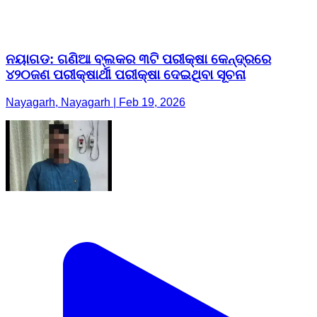
ନୟାଗଡ: ଗଣିଆ ବ୍ଲକର ୩ଟି ପରୀକ୍ଷା କେନ୍ଦ୍ରରେ
୪୨୦ଜଣ ପରୀକ୍ଷାର୍ଥୀ ପରୀକ୍ଷା ଦେଇଥିବା ସୂଚନା
Nayagarh, Nayagarh | Feb 19, 2026