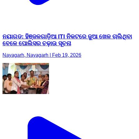
ନୟାଗଡ: ହିଞ୍ଜଳଗାଡ଼ିଆ ITI ନିକଟରେ ଜୁଆ ଖେଳ ଚାଲିଥିବା
ବେଳେ ପୋଲିସର ଚଢ଼ାଉ ସୂଚନା
Nayagarh, Nayagarh | Feb 19, 2026