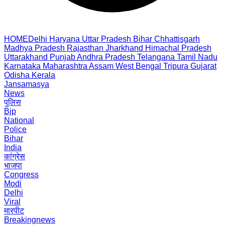
HOME
Delhi
Haryana
Uttar Pradesh
Bihar
Chhattisgarh
Madhya Pradesh
Rajasthan
Jharkhand
Himachal Pradesh
Uttarakhand
Punjab
Andhra Pradesh
Telangana
Tamil Nadu
Karnataka
Maharashtra
Assam
West Bengal
Tripura
Gujarat
Odisha
Kerala
Jansamasya
News
पुलिस
Bjp
National
Police
Bihar
India
कांग्रेस
भाजपा
Congress
Modi
Delhi
Viral
मारपीट
Breakingnews