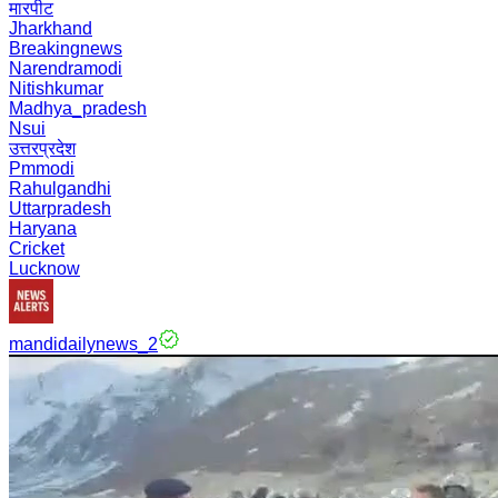
मारपीट
Jharkhand
Breakingnews
Narendramodi
Nitishkumar
Madhya_pradesh
Nsui
उत्तरप्रदेश
Pmmodi
Rahulgandhi
Uttarpradesh
Haryana
Cricket
Lucknow
mandidailynews_2