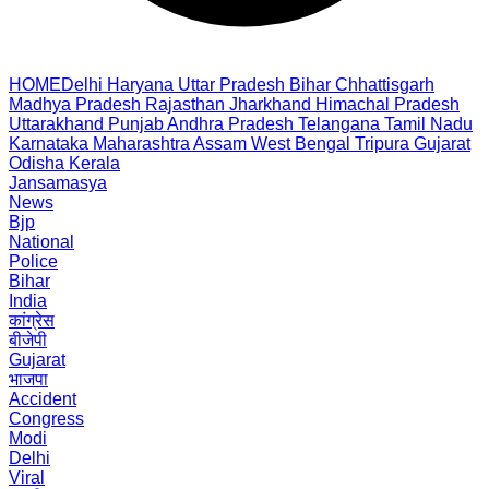
HOME
Delhi
Haryana
Uttar Pradesh
Bihar
Chhattisgarh
Madhya Pradesh
Rajasthan
Jharkhand
Himachal Pradesh
Uttarakhand
Punjab
Andhra Pradesh
Telangana
Tamil Nadu
Karnataka
Maharashtra
Assam
West Bengal
Tripura
Gujarat
Odisha
Kerala
Jansamasya
News
Bjp
National
Police
Bihar
India
कांग्रेस
बीजेपी
Gujarat
भाजपा
Accident
Congress
Modi
Delhi
Viral