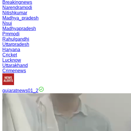
Breakingnews
Narendramodi
Nitishkumar
Madhya_pradesh
Nsui
Madhyapradesh
Pmmodi
Rahulgandhi
Uttarpradesh
Haryana
Cricket
Lucknow
Uttarakhand
Crimenews
gujaratnews01_2