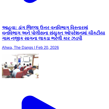
આહવા: ડાંગ જિલ્લા ઉત્તર વનવિભાગ વિસ્તારમાં
વનવિભાગ અને પોલીસના સંયુક્ત ઓપરેશનમાં ચીકટીયા
ગામ નજીક સાગના લાકડા ભરેલી કાર ઝડપી
Ahwa, The Dangs | Feb 20, 2026