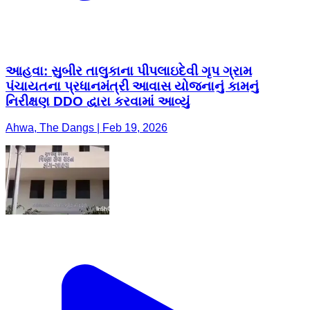
આહવા: સુબીર તાલુકાના પીપલાઇદેવી ગૃપ ગ્રામ
પંચાયતના પ્રધાનમંત્રી આવાસ યોજનાનું કામનું
નિરીક્ષણ DDO દ્વારા કરવામાં આવ્યું
Ahwa, The Dangs | Feb 19, 2026