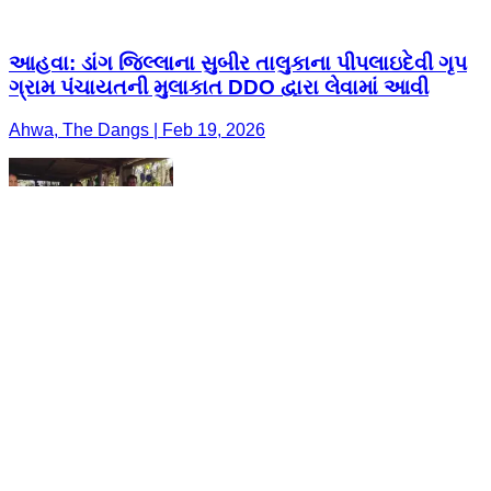
આહવા: ડાંગ જિલ્લાના સુબીર તાલુકાના પીપલાઇદેવી ગૃપ
ગ્રામ પંચાયતની મુલાકાત DDO દ્વારા લેવામાં આવી
Ahwa, The Dangs | Feb 19, 2026