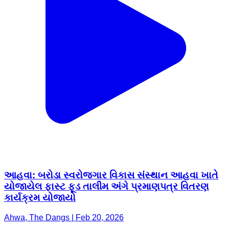
આહવા: બરોડા સ્વરોજગાર વિકાસ સંસ્થાન આહવા ખાતે
યોજાયેલ ફાસ્ટ ફૂડ તાલીમ અંગે પ્રમાણપત્ર વિતરણ
કાર્યક્રમ યોજાયો
Ahwa, The Dangs | Feb 20, 2026