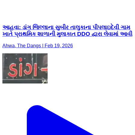
આહવા: ડાંગ જિલ્લાના સુબીર તાલુકાના પીપલાઇદેવી ગામ
ખાતે પ્રાથમિક શાળાની મુલાકાત DDO દ્વારા લેવામાં આવી
Ahwa, The Dangs | Feb 19, 2026