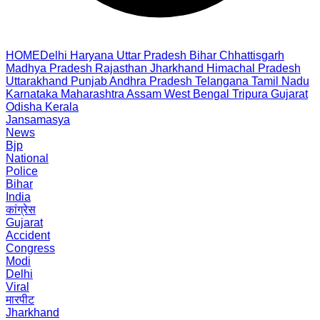
HOME
Delhi
Haryana
Uttar Pradesh
Bihar
Chhattisgarh
Madhya Pradesh
Rajasthan
Jharkhand
Himachal Pradesh
Uttarakhand
Punjab
Andhra Pradesh
Telangana
Tamil Nadu
Karnataka
Maharashtra
Assam
West Bengal
Tripura
Gujarat
Odisha
Kerala
Jansamasya
News
Bjp
National
Police
Bihar
India
कांग्रेस
Gujarat
Accident
Congress
Modi
Delhi
Viral
मारपीट
Jharkhand