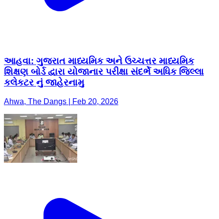
આહવા: ગુજરાત માધ્યમિક અને ઉચ્ચત્તર માધ્યમિક
શિક્ષણ બોર્ડ દ્વારા યોજાનાર પરીક્ષા સંદર્ભે અધિક જિલ્લા
કલેકટર નું જાહેરનામુ
Ahwa, The Dangs | Feb 20, 2026