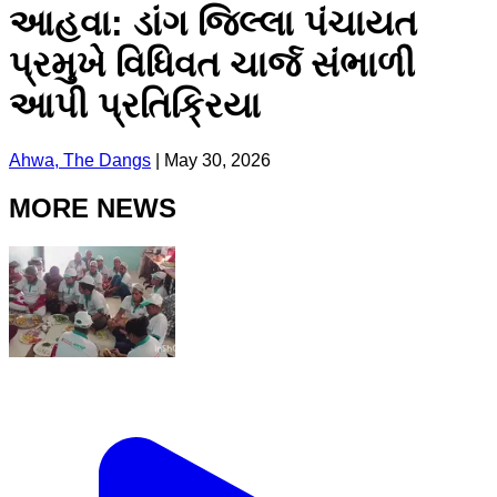
આહવા: ડાંગ જિલ્લા પંચાયત
પ્રમુખે વિધિવત ચાર્જ સંભાળી
આપી પ્રતિક્રિયા
Ahwa, The Dangs
|
May 30, 2026
MORE NEWS