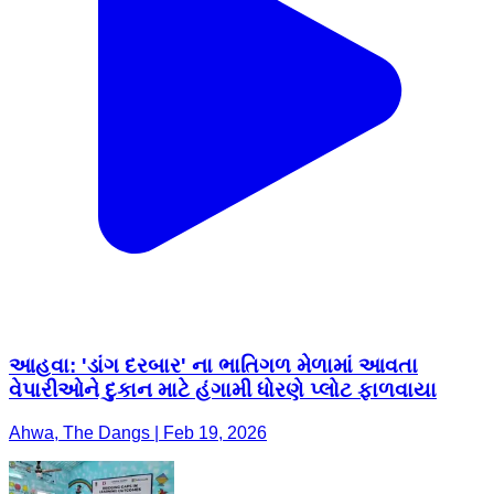
આહવા: 'ડાંગ દરબાર' ના ભાતિગળ મેળામાં આવતા
વેપારીઓને દુકાન માટે હંગામી ધોરણે પ્લોટ ફાળવાયા
Ahwa, The Dangs | Feb 19, 2026