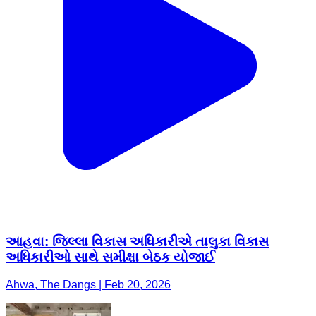
આહવા: જિલ્લા વિકાસ અધિકારીએ તાલુકા વિકાસ
અધિકારીઓ સાથે સમીક્ષા બેઠક યોજાઈ
Ahwa, The Dangs | Feb 20, 2026