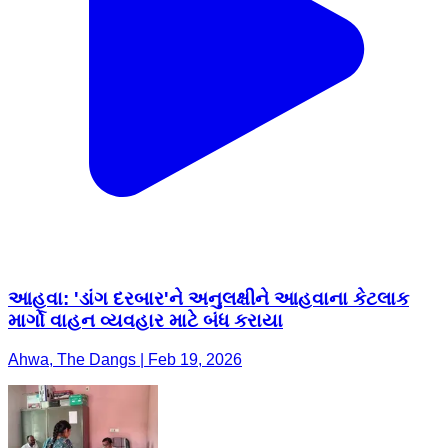
આહવા: 'ડાંગ દરબાર'ને અનુલક્ષીને આહવાના કેટલાક
માર્ગો વાહન વ્યવહાર માટે બંધ કરાયા
Ahwa, The Dangs | Feb 19, 2026