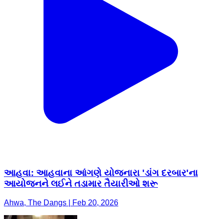
આહવા: આહવાના આંગણે યોજનારા 'ડાંગ દરબાર'ના
આયોજનને લઈને તડામાર તૈયારીઓ શરૂ
Ahwa, The Dangs | Feb 20, 2026