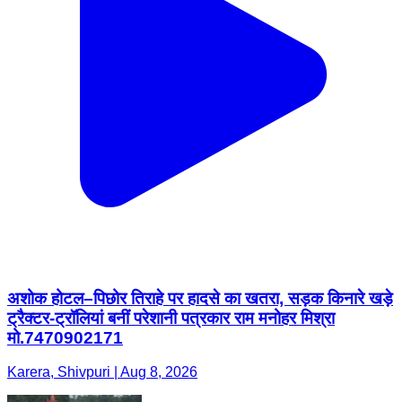
अशोक होटल–पिछोर तिराहे पर हादसे का खतरा, सड़क किनारे खड़े
ट्रैक्टर-ट्रॉलियां बनीं परेशानी पत्रकार राम मनोहर मिश्रा
मो.7470902171
Karera, Shivpuri | Aug 8, 2026