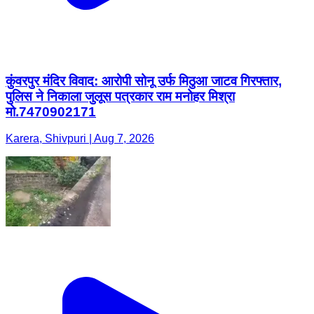
कुंवरपुर मंदिर विवाद: आरोपी सोनू उर्फ मिठुआ जाटव गिरफ्तार,
पुलिस ने निकाला जुलूस पत्रकार राम मनोहर मिश्रा
मो.7470902171
Karera, Shivpuri | Aug 7, 2026