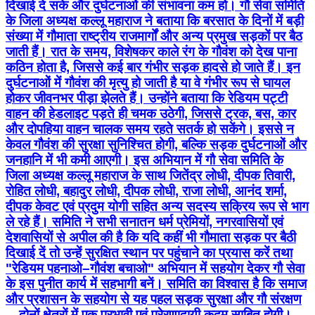
दिखाई दे सके और दुर्घटनाओं की संभावना कम हो। गौ सेवा समिति
के जिला अध्यक्ष कल्लू महाराज ने बताया कि बरसात के दिनों में बड़ी
संख्या में गौमाता राष्ट्रीय राजमार्गों और अन्य प्रमुख सड़कों पर बैठ
जाती हैं। रात के समय, विशेषकर काले रंग के गौवंश को देख पाना
कठिन होता है, जिससे कई बार गंभीर सड़क हादसे हो जाते हैं। इन
दुर्घटनाओं में गौवंश की मृत्यु हो जाती है या वे गंभीर रूप से घायल
होकर जीवनभर पीड़ा झेलते हैं। उन्होंने बताया कि रेडियम पट्टी
वाहन की हेडलाइट पड़ते ही चमक उठेगी, जिससे ट्रक, बस, कार
और दोपहिया वाहन चालक समय रहते सतर्क हो सकेंगे। इससे न
केवल गौवंश की सुरक्षा सुनिश्चित होगी, बल्कि सड़क दुर्घटनाओं और
जनहानि में भी कमी आएगी। इस अभियान में गौ सेवा समिति के
जिला अध्यक्ष कल्लू महाराज के साथ जितेंद्र लोधी, दीपक तिवारी,
रोहित लोधी, बहादुर लोधी, दीपक लोधी, राजा लोधी, आनंद शर्मा,
दीपक केवट एवं प्रदुम योगी सहित अन्य सदस्य सक्रिय रूप से भाग
ले रहे हैं। समिति ने सभी सनातन धर्म प्रेमियों, नगरवासियों एवं
देशवासियों से अपील की है कि यदि कहीं भी गौमाता सड़क पर बैठी
दिखाई दें तो उन्हें सुरक्षित स्थान पर पहुंचाने का प्रयास करें तथा
"रेडियम पहनाओ–गौवंश बचाओ" अभियान में सहयोग देकर गौ सेवा
के इस पुनीत कार्य में सहभागी बनें। समिति का विश्वास है कि समाज
और प्रशासन के सहयोग से यह पहल सड़क सुरक्षा और गौ संरक्षण
—दोनों क्षेत्रों में एक प्रभावी एवं प्रेरणादायी कदम साबित होगी।