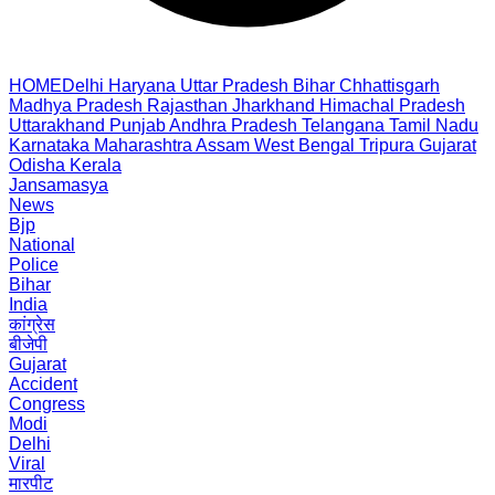
HOME
Delhi
Haryana
Uttar Pradesh
Bihar
Chhattisgarh
Madhya Pradesh
Rajasthan
Jharkhand
Himachal Pradesh
Uttarakhand
Punjab
Andhra Pradesh
Telangana
Tamil Nadu
Karnataka
Maharashtra
Assam
West Bengal
Tripura
Gujarat
Odisha
Kerala
Jansamasya
News
Bjp
National
Police
Bihar
India
कांग्रेस
बीजेपी
Gujarat
Accident
Congress
Modi
Delhi
Viral
मारपीट