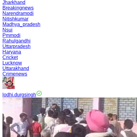
Jharkhand
Breakingnews
Narendramodi
Nitishkumar
Madhya_pradesh
Nsui
Pmmodi
Rahulgandhi
Uttarpradesh
Haryana
Cricket
Lucknow
Uttarakhand
Crimenews
lodhi.durgsingh