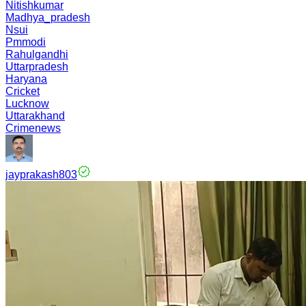
Nitishkumar
Madhya_pradesh
Nsui
Pmmodi
Rahulgandhi
Uttarpradesh
Haryana
Cricket
Lucknow
Uttarakhand
Crimenews
jayprakash803