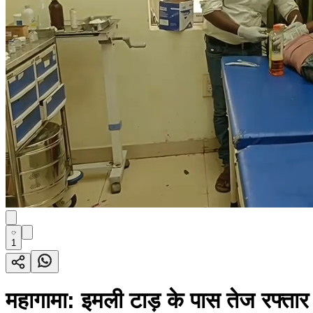
1
महागामा: इमली टाड़ के पास तेज रफ्तार