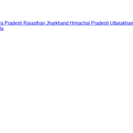
a Pradesh
Rajasthan
Jharkhand
Himachal Pradesh
Uttarakha
la