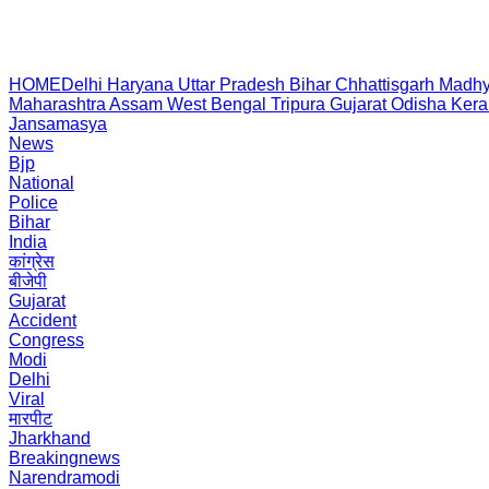
HOME
Delhi
Haryana
Uttar Pradesh
Bihar
Chhattisgarh
Madhy
Maharashtra
Assam
West Bengal
Tripura
Gujarat
Odisha
Kera
Jansamasya
News
Bjp
National
Police
Bihar
India
कांग्रेस
बीजेपी
Gujarat
Accident
Congress
Modi
Delhi
Viral
मारपीट
Jharkhand
Breakingnews
Narendramodi