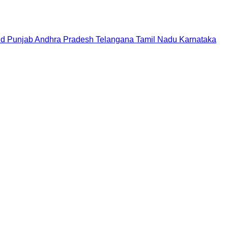
nd
Punjab
Andhra Pradesh
Telangana
Tamil Nadu
Karnataka