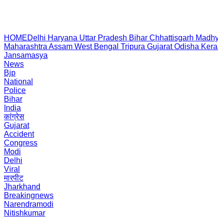
HOME
Delhi
Haryana
Uttar Pradesh
Bihar
Chhattisgarh
Madhy
Maharashtra
Assam
West Bengal
Tripura
Gujarat
Odisha
Kera
Jansamasya
News
Bjp
National
Police
Bihar
India
कांग्रेस
Gujarat
Accident
Congress
Modi
Delhi
Viral
मारपीट
Jharkhand
Breakingnews
Narendramodi
Nitishkumar