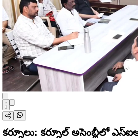
1
కర్నూలు: కర్నూల్ అసెంబ్లీలో ఎస్‌ఐ