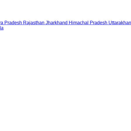
a Pradesh
Rajasthan
Jharkhand
Himachal Pradesh
Uttarakha
la