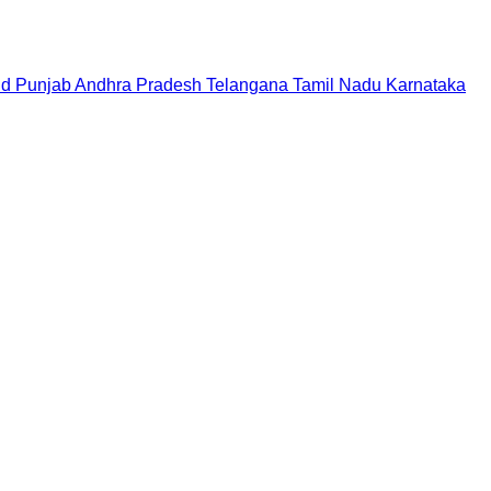
nd
Punjab
Andhra Pradesh
Telangana
Tamil Nadu
Karnataka