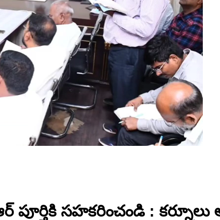
ఆర్ పూర్తికి సహకరించండి : కర్నూలు ఆ