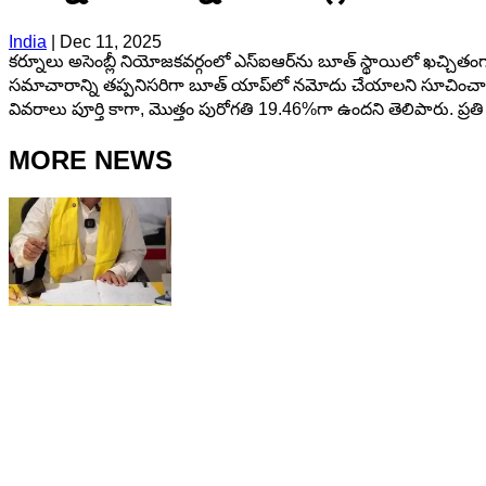
India
|
Dec 11, 2025
కర్నూలు అసెంబ్లీ నియోజకవర్గంలో ఎస్‌ఐఆర్‌ను బూత్ స్థాయిలో ఖచ్చితంగ
సమాచారాన్ని తప్పనిసరిగా బూత్ యాప్‌లో నమోదు చేయాలని సూచించారు. నిర
వివరాలు పూర్తి కాగా, మొత్తం పురోగతి 19.46%గా ఉందని తెలిపారు. ప్రత
MORE NEWS