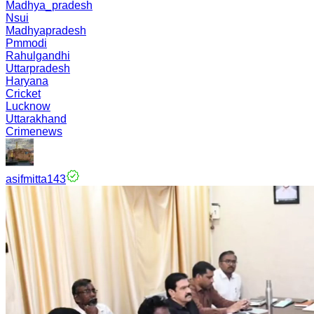
Madhya_pradesh
Nsui
Madhyapradesh
Pmmodi
Rahulgandhi
Uttarpradesh
Haryana
Cricket
Lucknow
Uttarakhand
Crimenews
asifmitta143