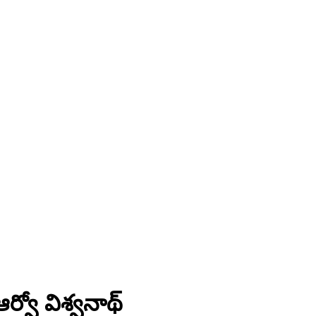
ర్వో విశ్వనాథ్