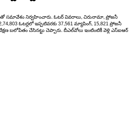
ధులతో సమావేశం నిర్వహించారు. ఓటర్ వివరాలు, చిరునామా, ప్రోజనీ
2,74,803 ఓటర్లలో ఇప్పటివరకు 37,561 మ్యాపింగ్, 15,821 ప్రోజనీ
బలోపేతం చేసినట్టు చెప్పారు. బీఎల్‌వోలు ఇంటింటికీ వెళ్లి ఎస్‌ఐఆర్