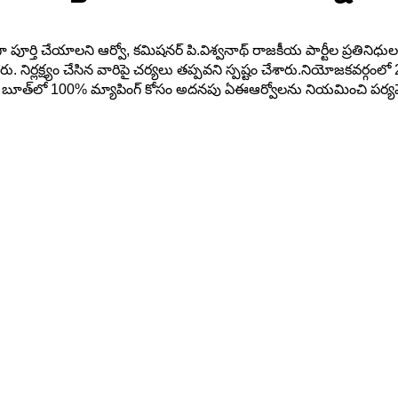
ా పూర్తి చేయాలని ఆర్వో, కమిషనర్ పి.విశ్వనాథ్ రాజకీయ పార్టీల ప్రతిని
్లక్ష్యం చేసిన వారిపై చర్యలు తప్పవని స్పష్టం చేశారు.నియోజకవర్గంలో 
ి బూత్‌లో 100% మ్యాపింగ్ కోసం అదనపు ఏఈఆర్వోలను నియమించి పర్యవేక్షణ 