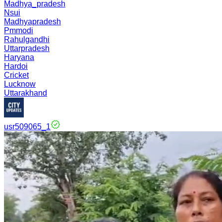
Madhya_pradesh
Nsui
Madhyapradesh
Pmmodi
Rahulgandhi
Uttarpradesh
Haryana
Hardoi
Cricket
Lucknow
Uttarakhand
usr509065_1