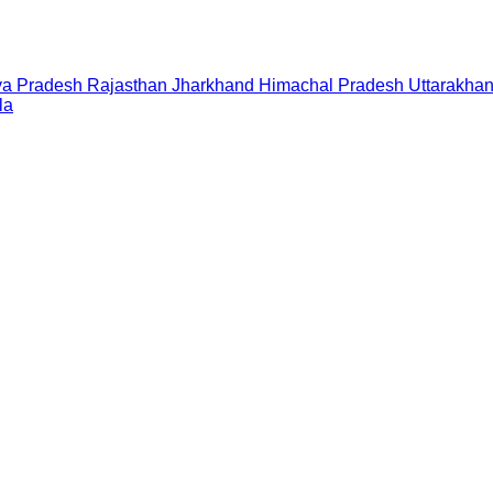
a Pradesh
Rajasthan
Jharkhand
Himachal Pradesh
Uttarakha
la