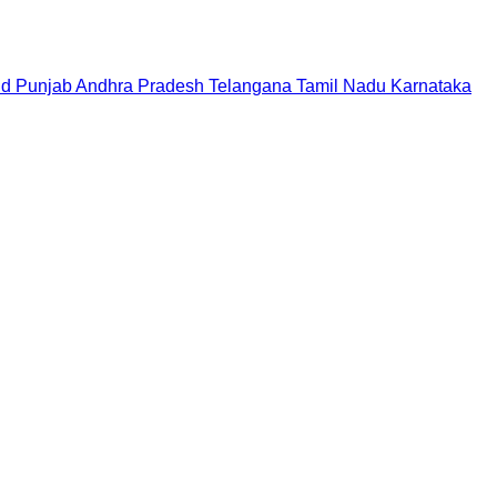
nd
Punjab
Andhra Pradesh
Telangana
Tamil Nadu
Karnataka