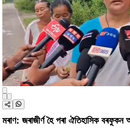
মৰাণ: জৰাজীৰ্ণ হৈ পৰা ঐতিহাসিক বৰফুকন আল