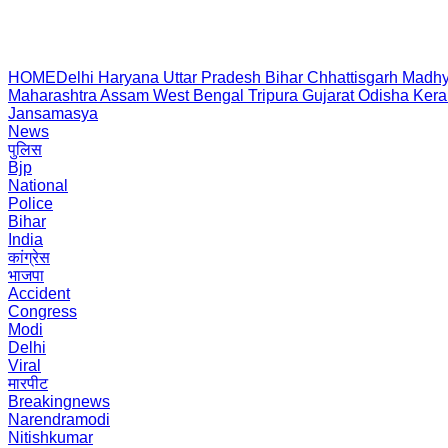
HOME
Delhi
Haryana
Uttar Pradesh
Bihar
Chhattisgarh
Madhy
Maharashtra
Assam
West Bengal
Tripura
Gujarat
Odisha
Kera
Jansamasya
News
पुलिस
Bjp
National
Police
Bihar
India
कांग्रेस
भाजपा
Accident
Congress
Modi
Delhi
Viral
मारपीट
Breakingnews
Narendramodi
Nitishkumar