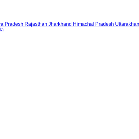
a Pradesh
Rajasthan
Jharkhand
Himachal Pradesh
Uttarakha
la