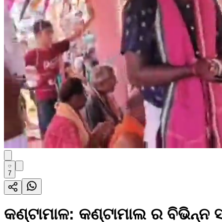
7
କଣ୍ଟାମାଳ: କଣ୍ଟାମାଲ ର ବିଭିନ୍ନ ସ