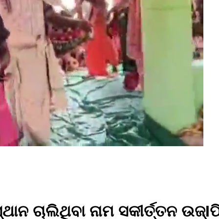
୍ଥାନ ଚାଲିଥିବା ନାମ ସକୀର୍ତ୍ତନ ଉଜ୍