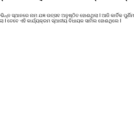
ିନ୍ନ ସ୍ଥାନରେ ନାମ ଯଜ୍ଞ ଉତ୍ସବ ଅନୁଷ୍ଠିତ ହୋଈଥିଲା I ଆଜି କାର୍ତିକ ପୁର୍
ା I ତେବେ ଏହି କାର୍ଯ୍ୟକ୍ରମ ସ୍ଥାନୀୟ ବିଧାୟକ ସାମିଲ ହୋଈଥିଲେ I