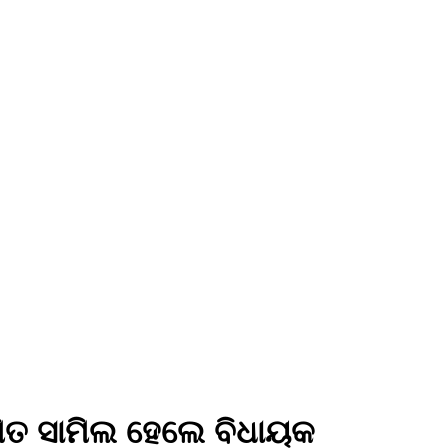
Iପିତ ସାମିଲ ହେଲେ ବିଧାୟକ