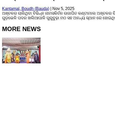
Kantamal, Boudh (Bauda)
|
Nov 5, 2025
ଅଞ୍ଚଳର ଚାଲିଥିବା ବିଭିନ୍ନ ନାମସକିର୍ତନ ଉଜାପିତ କଣ୍ଟାମାଲ ଅଞ୍ଚଳର ବିଭ
ଗୁଡ଼ଭେଳି ପଦର ଖଲିଆପାଳି ଗୁରୁବୁଢ଼ା ମଠ ସହ ଅନନ୍ୟ ସ୍ଥାନ ରେ ହୋଇଥିଲ
MORE NEWS