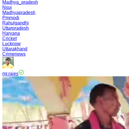
Madhya_pradesh
Nsui
Madhyapradesh
Pmmodi
Rahulgandhi
Uttarpradesh
Haryana
Cricket
Lucknow
Uttarakhand
Crimenews
mr.rajes