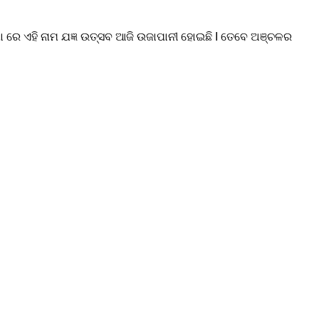
ଣିମା ରେ ଏହି ନାମ ଯଜ୍ଞ ଉତ୍ସବ ଆଜି ଉଜାପାନୀ ହୋଇଛି I ତେବେ ଅଞ୍ଚଳର