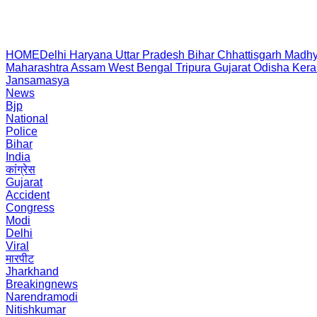
HOME
Delhi
Haryana
Uttar Pradesh
Bihar
Chhattisgarh
Madhy
Maharashtra
Assam
West Bengal
Tripura
Gujarat
Odisha
Kera
Jansamasya
News
Bjp
National
Police
Bihar
India
कांग्रेस
Gujarat
Accident
Congress
Modi
Delhi
Viral
मारपीट
Jharkhand
Breakingnews
Narendramodi
Nitishkumar