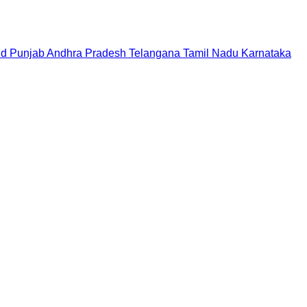
nd
Punjab
Andhra Pradesh
Telangana
Tamil Nadu
Karnataka