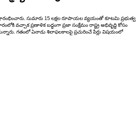
్రీ ప్రారంభించారు. సుమారు 15 లక్షల రూపాయల వ్యయంతో కూటమి ప్రభుత్వ
కి వచ్చాక ప్రణాళిక బద్ధంగా ప్రజా సంక్షేమం రాష్ట్ర అభివృద్ధి కోసం
ాయన్నారు. గతంలో ఏనాడు శిలాఫలకాలపై ప్రచురించే పేర్లు విషయంలో