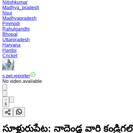
Nitishkumar
Madhya_pradesh
Nsui
Madhyapradesh
Pmmodi
Rahulgandhi
Bhopal
Uttarpradesh
Haryana
Hardoi
Cricket
s.pet.reporter
No video available
6
సూళ్లురుపేట: నాదెండ్ల వారి కండ్ర