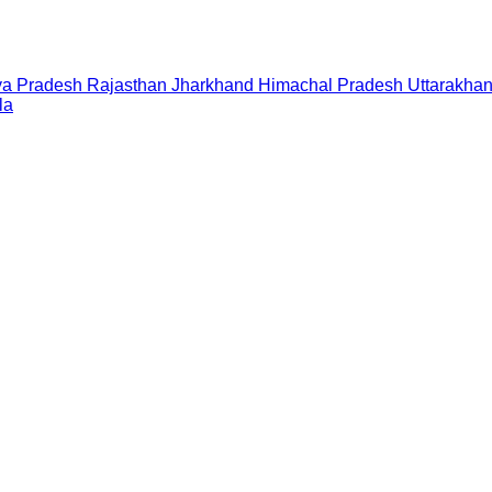
a Pradesh
Rajasthan
Jharkhand
Himachal Pradesh
Uttarakha
la