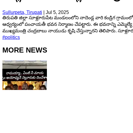
Sullurpeta, Tirupati
|
Jul 5, 2025
తిరుపతి జిల్లా సూళ్లూరుపేట మండలంలోని నాదెండ్ల వారి కండ్రిగ గ్రా
ఆధ్వర్యంలో పంచాయతీ భవన నిర్మాణం చేపట్టారు. ఈ భవనాన్ని ఎమ్మెల్యే లాం
ముఖ్యమంత్రి చంద్రబాబు నాయుడు కృషి చేస్తున్నారని తెలిపారు. సూళ్లూ
#
politics
MORE NEWS