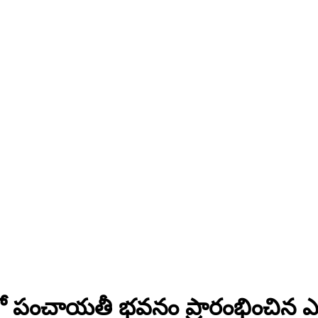
ిగలో పంచాయతీ భవనం ప్రారంభించిన ఎమ్