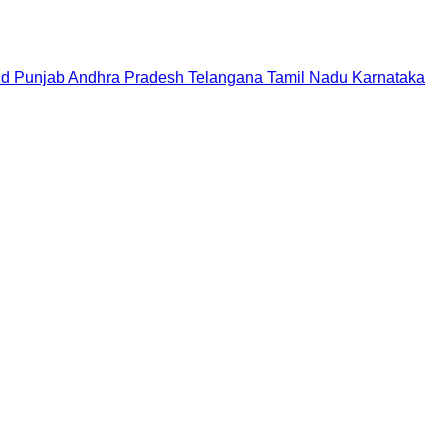
nd
Punjab
Andhra Pradesh
Telangana
Tamil Nadu
Karnataka