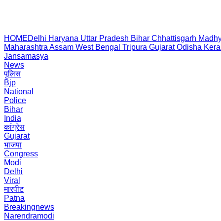
HOME
Delhi
Haryana
Uttar Pradesh
Bihar
Chhattisgarh
Madhy
Maharashtra
Assam
West Bengal
Tripura
Gujarat
Odisha
Kera
Jansamasya
News
पुलिस
Bjp
National
Police
Bihar
India
कांग्रेस
Gujarat
भाजपा
Congress
Modi
Delhi
Viral
मारपीट
Patna
Breakingnews
Narendramodi