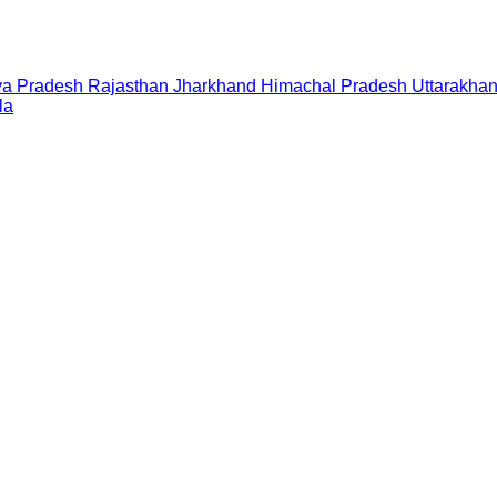
a Pradesh
Rajasthan
Jharkhand
Himachal Pradesh
Uttarakha
la