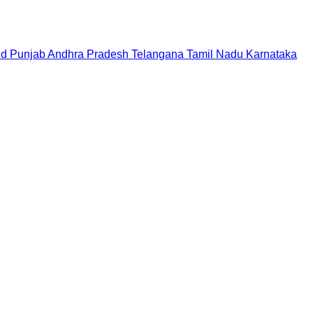
nd
Punjab
Andhra Pradesh
Telangana
Tamil Nadu
Karnataka