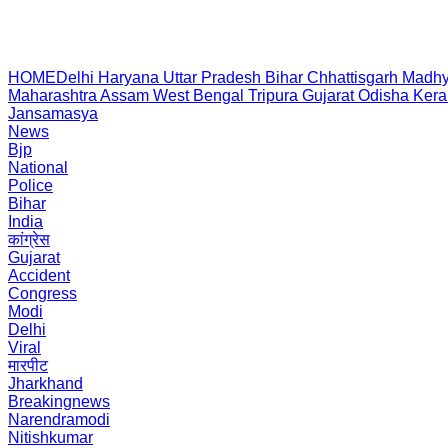
HOME
Delhi
Haryana
Uttar Pradesh
Bihar
Chhattisgarh
Madhy
Maharashtra
Assam
West Bengal
Tripura
Gujarat
Odisha
Kera
Jansamasya
News
Bjp
National
Police
Bihar
India
कांग्रेस
Gujarat
Accident
Congress
Modi
Delhi
Viral
मारपीट
Jharkhand
Breakingnews
Narendramodi
Nitishkumar