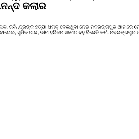
ରାନନ୍ଦ କଲାର
ପାଲକା ରବିନ୍ଦ୍ରଙ୍କ ହତ୍ୟା ଧମକ୍ ଦେଇଥୁବା ନେଇ ନବରଙ୍ଗପୁର ଥାନାରେ ନ
ାଘେଲ, ସୁମିତ ପାଳ, ଭୀମ ହରିଜନ ସମେତ ବହୁ ବିଜେଡି କର୍ମୀ ନବରଙ୍ଗପୁର ଥା