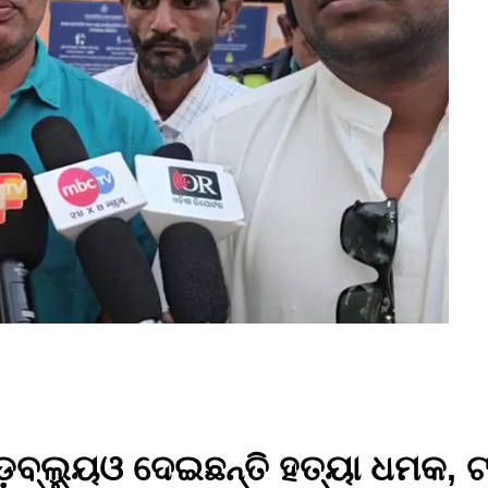
଼ବ୍ଲ୍ୟୁଓ ଦେଇଛନ୍ତି ହତ୍ୟା ଧମକ,