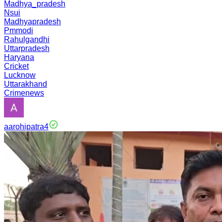
Madhya_pradesh
Nsui
Madhyapradesh
Pmmodi
Rahulgandhi
Uttarpradesh
Haryana
Cricket
Lucknow
Uttarakhand
Crimenews
aarohipatra4