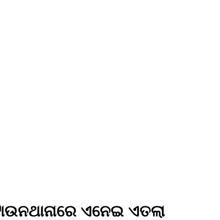
 ଟାଉନଥାନାରେ ଏନେଇ ଏତଲା