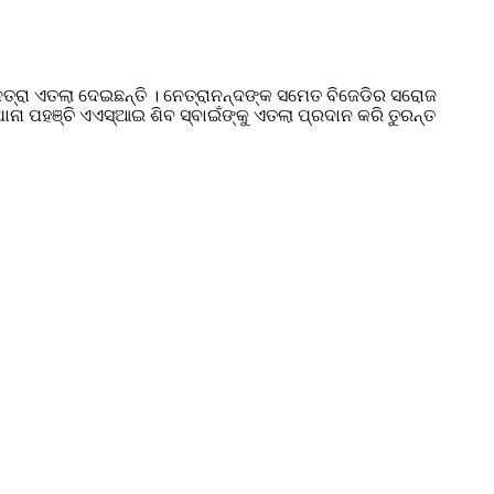
େତ୍ରା ଏତଲା ଦେଇଛନ୍ତି । ନେତ୍ରାନନ୍ଦଙ୍କ ସମେତ ବିଜେଡିର ସରୋଜ
ନା ପହଞ୍ଚି ଏଏସ୍‌ଆଇ ଶିବ ସ୍ବାଇଁଙ୍କୁ ଏତଲା ପ୍ରଦାନ କରି ତୁରନ୍ତ