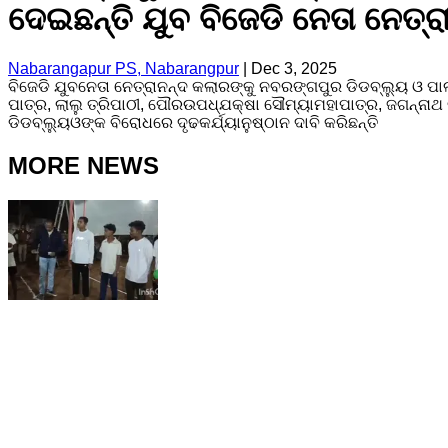
ଦେଇଛନ୍ତି ଯୁବ ବିଜେଡି ନେତା ନେତ୍
Nabarangapur PS, Nabarangpur
|
Dec 3, 2025
ବିଜେଡି ଯୁବନେତା ନେତ୍ରାନନ୍ଦ କଲାରଙ୍କୁ ନବରଙ୍ଗପୁର ଡିଡବ୍ଲ୍ୟୁ ଓ 
ପାତ୍ର, ଲାଲୁ ତ୍ରିପାଠୀ, ପୌରଉପଧ୍ଯକ୍ଷା ସୌମ୍ୟାମହାପାତ୍ର, ଜଗନ୍ନାଥ ବ
ଡିଡବ୍ଲ୍ୟୁଓଙ୍କ ବିରୋଧରେ ଦୃଢକର୍ଯ୍ୟାନୁଷ୍ଠାନ ଦାବି କରିଛନ୍ତି
MORE NEWS