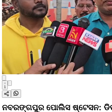
1
ନବରଙ୍ଗପୁର ପୋଲିସ ଷ୍ଟେସନ: ଡିଡ