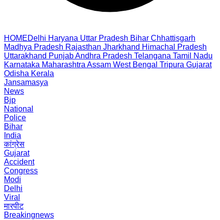
HOME
Delhi
Haryana
Uttar Pradesh
Bihar
Chhattisgarh
Madhya Pradesh
Rajasthan
Jharkhand
Himachal Pradesh
Uttarakhand
Punjab
Andhra Pradesh
Telangana
Tamil Nadu
Karnataka
Maharashtra
Assam
West Bengal
Tripura
Gujarat
Odisha
Kerala
Jansamasya
News
Bjp
National
Police
Bihar
India
कांग्रेस
Gujarat
Accident
Congress
Modi
Delhi
Viral
मारपीट
Breakingnews