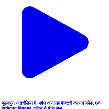
बुढ़नपुर: अतरौलिया में अवैध असलहा फैक्ट्री का भंडाफोड़, एक
अभियुक्त गिरफ्तार, पुलिस ने भेजा जेल