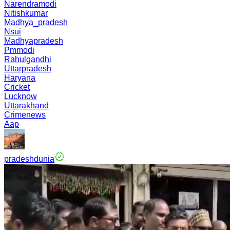
Narendramodi
Nitishkumar
Madhya_pradesh
Nsui
Madhyapradesh
Pmmodi
Rahulgandhi
Uttarpradesh
Haryana
Cricket
Lucknow
Uttarakhand
Crimenews
Aap
pradeshdunia