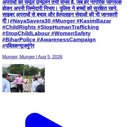
अपराधों का समूल उन्मूलन तभी संभव है, जब हर नागरिक जागरूक
होकर अपनी जिम्मेदारी निभाए। पुलिस ने बच्चों को सुरक्षित रहने,
साइबर अपराधों से बचाव और हेल्पलाइन सेवाओं की भी जानकारी
दी।#NayaSavera30 #Munger #KasimBazar
#ChildRights #StopHumanTrafficking
#StopChildLabour #WomenSafety
#BiharPolice #AwarenessCampaign
#पब्लिकन्यूजमुंगेर
Munger, Munger | Aug 5, 2026