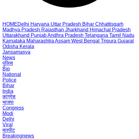
HOME
Delhi
Haryana
Uttar Pradesh
Bihar
Chhattisgarh
Madhya Pradesh
Rajasthan
Jharkhand
Himachal Pradesh
Uttarakhand
Punjab
Andhra Pradesh
Telangana
Tamil Nadu
Karnataka
Maharashtra
Assam
West Bengal
Tripura
Gujarat
Odisha
Kerala
Jansamasya
News
पुलिस
Bjp
National
Police
Bihar
India
कांग्रेस
भाजपा
Congress
Modi
Delhi
Viral
मारपीट
Breakingnews