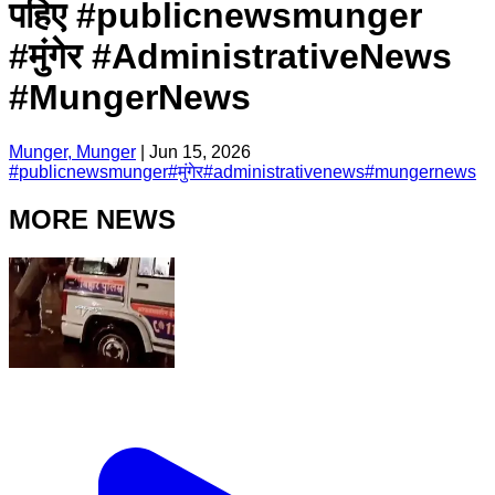
पहिए #publicnewsmunger
#मुंगेर #AdministrativeNews
#MungerNews
Munger, Munger
|
Jun 15, 2026
#
publicnewsmunger
#
मुंगेर
#
administrativenews
#
mungernews
MORE NEWS