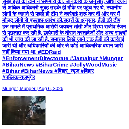
सुबह ईडी की टीम ने छापेमारी की. जानकारी के अनुसार, आधा दर्जन
से अधिक अधिकारी सुबह तड़के ही मौके पर पहुंच गए थे. स्थानीय
लोगों के जागने से पहले ही टीम ने कार्रवाई शुरू कर दी और घर में
मौजूद लोगों से पूछताछ आरंभ की.सूत्रों के अनुसार, ईडी की टीम
इस मामले में प्राथमिक आरोपी जयधन तांती और प्रिया राजीव रंजन
से पूछताछ कर रही है. छापेमारी के दौरान दस्तावेजों और अन्य साक्ष्यों
की भी जांच की जा रही है. समाचार लिखे जाने तक ईडी की कार्रवाई
जारी थी और अधिकारियों की ओर से कोई आधिकारिक बयान जारी
नहीं किया गया था. #EDRaid
#EnforcementDirectorate #Jamalpur #Munger
#BiharNews #BiharCrime #JollyWoodMusic
#Bihar #BiharNews #बिहार_न्यूज़ #बिहार
#पब्लिकन्यूजमुंगेर
Munger, Munger | Aug 6, 2026