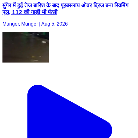
मुंगेर में हुई तेज बारिश के बाद पूरबसराय ओवर ब्रिज बना स्विमिंग
पूल, 112 की गाड़ी भी फंसी
Munger, Munger | Aug 5, 2026