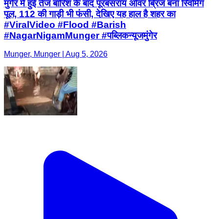
मुंगेर में हुई तेज बारिश के बाद पूरबसराय ओवर ब्रिज बना स्विमिंग
पूल, 112 की गाड़ी भी फंसी, देखिए यह हाल है शहर का
#ViralVideo #Flood #Barish
#NagarNigamMunger #पब्लिकन्यूजमुंगेर
Munger, Munger | Aug 5, 2026