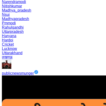
Narendramodi
Nitishkumar
Madhya_pradesh
Nsui
Madhyapradesh
Pmmodi
Rahulgandhi
Uttarpradesh
Haryana
Hardoi
Cricket
Lucknow
Uttarakhand
लखनऊ
publicnewsmunger