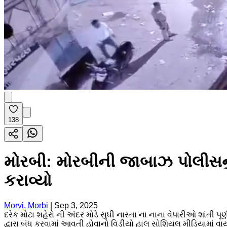
138
મોરબી: મોરબીની જાબાઝ પોલીસનું 
કરાવ્યો
Morvi, Morbi
|
Sep 3, 2025
દરેક મોટા શહેરો ની અંદર મોડે સુધી નાસ્તા ના નાના વેપારીઓ શાંતી પૂર
દ્વારા બંધ કરવામાં આવતી હોવાનો વિડીયો હાલ સોશિયલ મીડિયામાં વા