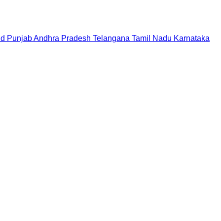
nd
Punjab
Andhra Pradesh
Telangana
Tamil Nadu
Karnataka