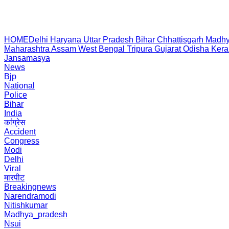
HOME
Delhi
Haryana
Uttar Pradesh
Bihar
Chhattisgarh
Madhy
Maharashtra
Assam
West Bengal
Tripura
Gujarat
Odisha
Kera
Jansamasya
News
Bjp
National
Police
Bihar
India
कांग्रेस
Accident
Congress
Modi
Delhi
Viral
मारपीट
Breakingnews
Narendramodi
Nitishkumar
Madhya_pradesh
Nsui