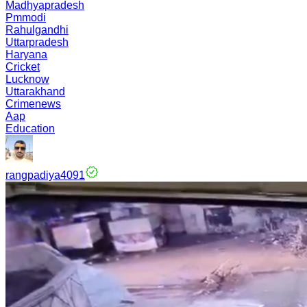
Madhyapradesh
Pmmodi
Rahulgandhi
Uttarpradesh
Haryana
Cricket
Lucknow
Uttarakhand
Crimenews
Aap
Education
rangpadiya4091