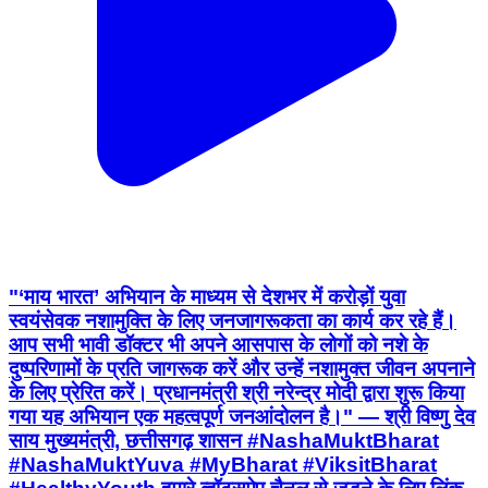
"‘माय भारत’ अभियान के माध्यम से देशभर में करोड़ों युवा
स्वयंसेवक नशामुक्ति के लिए जनजागरूकता का कार्य कर रहे हैं।
आप सभी भावी डॉक्टर भी अपने आसपास के लोगों को नशे के
दुष्परिणामों के प्रति जागरूक करें और उन्हें नशामुक्त जीवन अपनाने
के लिए प्रेरित करें। प्रधानमंत्री श्री नरेन्द्र मोदी द्वारा शुरू किया
गया यह अभियान एक महत्वपूर्ण जनआंदोलन है।" — श्री विष्णु देव
साय मुख्यमंत्री, छत्तीसगढ़ शासन #NashaMuktBharat
#NashaMuktYuva #MyBharat #ViksitBharat