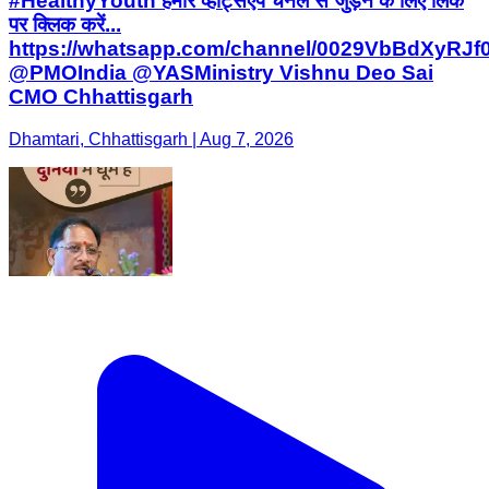
#HealthyYouth हमारे व्हॉट्सऐप चैनल से जुड़ने के लिए लिंक
पर क्लिक करें...
https://whatsapp.com/channel/0029VbBdXyRJ
@PMOIndia @YASMinistry Vishnu Deo Sai
CMO Chhattisgarh
Dhamtari, Chhattisgarh | Aug 7, 2026