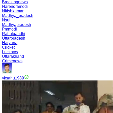
Breakingnews
Narendramodi
Nitishkumar
Madhya_pradesh
Nsui
Madhyapradesh
Pmmodi
Rahulgandhi
Uttarpradesh
Haryana
Cricket
Lucknow
Uttarakhand
Crimenews
yksahu1989