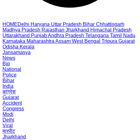
HOME
Delhi
Haryana
Uttar Pradesh
Bihar
Chhattisgarh
Madhya Pradesh
Rajasthan
Jharkhand
Himachal Pradesh
Uttarakhand
Punjab
Andhra Pradesh
Telangana
Tamil Nadu
Karnataka
Maharashtra
Assam
West Bengal
Tripura
Gujarat
Odisha
Kerala
Jansamasya
News
Bjp
National
Police
Bihar
India
कांग्रेस
Gujarat
Accident
Congress
Modi
Delhi
Viral
मारपीट
Jharkhand