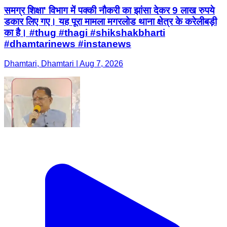
समग्र शिक्षा' विभाग में पक्की नौकरी का झांसा देकर 9 लाख रुपये
डकार लिए गए। यह पूरा मामला मगरलोड थाना क्षेत्र के करेलीबड़ी
का है। #thug #thagi #shikshakbharti
#dhamtarinews #instanews
Dhamtari, Dhamtari | Aug 7, 2026