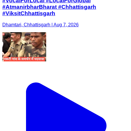
#VocalForLocal #LocalForGlobal
#AtmanirbharBharat #Chhattisgarh
#ViksitChhattisgarh
Dhamtari, Chhattisgarh | Aug 7, 2026