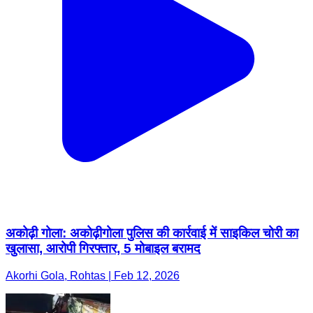
अकोढ़ी गोला: अकोढ़ीगोला पुलिस की कार्रवाई में साइकिल चोरी का
खुलासा, आरोपी गिरफ्तार, 5 मोबाइल बरामद
Akorhi Gola, Rohtas | Feb 12, 2026