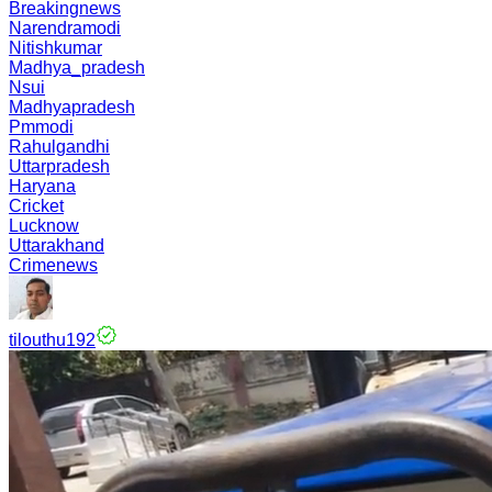
Breakingnews
Narendramodi
Nitishkumar
Madhya_pradesh
Nsui
Madhyapradesh
Pmmodi
Rahulgandhi
Uttarpradesh
Haryana
Cricket
Lucknow
Uttarakhand
Crimenews
tilouthu192