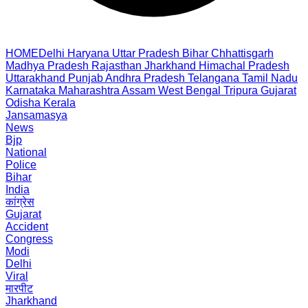
HOME
Delhi
Haryana
Uttar Pradesh
Bihar
Chhattisgarh
Madhya Pradesh
Rajasthan
Jharkhand
Himachal Pradesh
Uttarakhand
Punjab
Andhra Pradesh
Telangana
Tamil Nadu
Karnataka
Maharashtra
Assam
West Bengal
Tripura
Gujarat
Odisha
Kerala
Jansamasya
News
Bjp
National
Police
Bihar
India
कांग्रेस
Gujarat
Accident
Congress
Modi
Delhi
Viral
मारपीट
Jharkhand