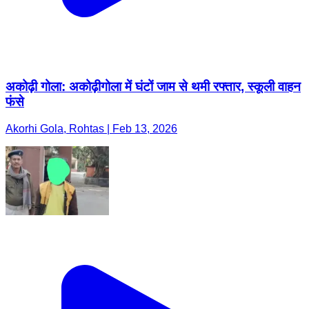
अकोढ़ी गोला: अकोढ़ीगोला में घंटों जाम से थमी रफ्तार, स्कूली वाहन
फंसे
Akorhi Gola, Rohtas | Feb 13, 2026