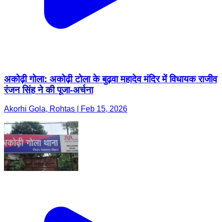
अकोढ़ी गोला: अकोढ़ी टोला के बुढ़वा महादेव मंदिर में विधायक राजीव
रंजन सिंह ने की पूजा-अर्चना
Akorhi Gola, Rohtas | Feb 15, 2026