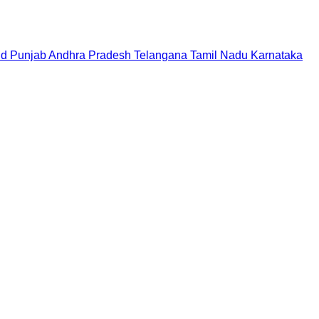
nd
Punjab
Andhra Pradesh
Telangana
Tamil Nadu
Karnataka