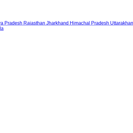
a Pradesh
Rajasthan
Jharkhand
Himachal Pradesh
Uttarakha
la