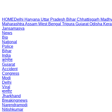
HOME
Delhi
Haryana
Uttar Pradesh
Bihar
Chhattisgarh
Madhy
Maharashtra
Assam
West Bengal
Tripura
Gujarat
Odisha
Kera
Jansamasya
News
Bjp
National
Police
Bihar
India
कांग्रेस
Gujarat
Accident
Congress
Modi
Delhi
Viral
मारपीट
Jharkhand
Breakingnews
Narendramodi
Nitishkumar