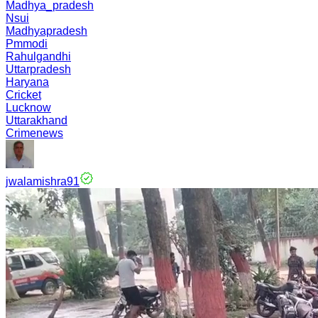
Madhya_pradesh
Nsui
Madhyapradesh
Pmmodi
Rahulgandhi
Uttarpradesh
Haryana
Cricket
Lucknow
Uttarakhand
Crimenews
jwalamishra91