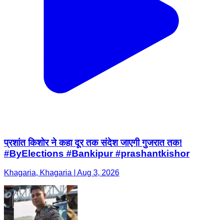
प्रशांत किशोर ने कहा दूर तक संदेश जाएगी गुजरात तक!
#ByElections #Bankipur #prashantkishor
Khagaria, Khagaria | Aug 3, 2026