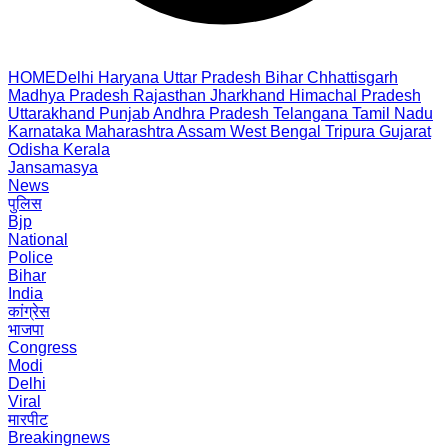
HOME
Delhi
Haryana
Uttar Pradesh
Bihar
Chhattisgarh
Madhya Pradesh
Rajasthan
Jharkhand
Himachal Pradesh
Uttarakhand
Punjab
Andhra Pradesh
Telangana
Tamil Nadu
Karnataka
Maharashtra
Assam
West Bengal
Tripura
Gujarat
Odisha
Kerala
Jansamasya
News
पुलिस
Bjp
National
Police
Bihar
India
कांग्रेस
भाजपा
Congress
Modi
Delhi
Viral
मारपीट
Breakingnews