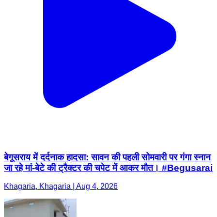
बेगूसराय में दर्दनाक हादसा: सावन की पहली सोमवारी पर गंगा स्नान
जा रहे मां-बेटे की ट्रैक्टर की चपेट में आकर मौत। #Begusarai
Khagaria, Khagaria | Aug 4, 2026