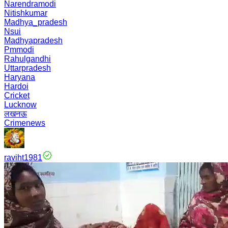
Narendramodi
Nitishkumar
Madhya_pradesh
Nsui
Madhyapradesh
Pmmodi
Rahulgandhi
Uttarpradesh
Haryana
Hardoi
Cricket
Lucknow
लखनऊ
Crimenews
raviht1981