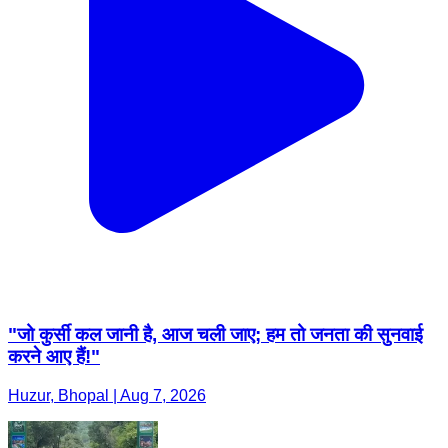
"जो कुर्सी कल जानी है, आज चली जाए; हम तो जनता की सुनवाई
करने आए हैं!"
Huzur, Bhopal | Aug 7, 2026