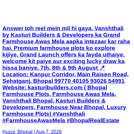
Answer toh reel mein mil hi gaya. Vanshthali
by Kasturi Builders & Developers ka Grand
Farmhouse Awas Mela aapka intezaar kar raha
hai. Premium farmhouse plots ko explore
kijiye, Grand Launch offers ka fayda uthaiye,
welcome kit paiye aur exciting lucky draw ka
hissa baniye. 7th, 8th & 9th August 📍
Location: Kanpur Corridor, Main Raisen Road,
Sehatganj, Bhopal 99770 40105 93026 54991
Website: kasturibuilders.com ( Bhopal
Farmhouse Plots, Farmhouse Awas Mela,
Vanshthali Bhopal, Kasturi Builders &
Developers, Farmhouse Near Bhopal, Luxury
Farmhouse Plots) #Vanshthali
#FarmhouseAwasMela #BhopalRealEstate
Huzur, Bhopal | Aug 7, 2026