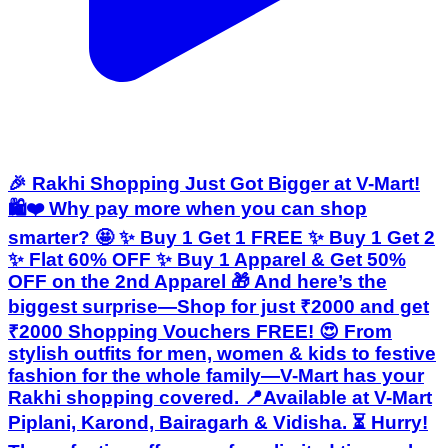
🎉 Rakhi Shopping Just Got Bigger at V-Mart!
🛍️❤️ Why pay more when you can shop
smarter? 🤩 ✨ Buy 1 Get 1 FREE ✨ Buy 1 Get 2
✨ Flat 60% OFF ✨ Buy 1 Apparel & Get 50%
OFF on the 2nd Apparel 🎁 And here’s the
biggest surprise—Shop for just ₹2000 and get
₹2000 Shopping Vouchers FREE! 😍 From
stylish outfits for men, women & kids to festive
fashion for the whole family—V-Mart has your
Rakhi shopping covered. 📍Available at V-Mart
Piplani, Karond, Bairagarh & Vidisha. ⏳ Hurry!