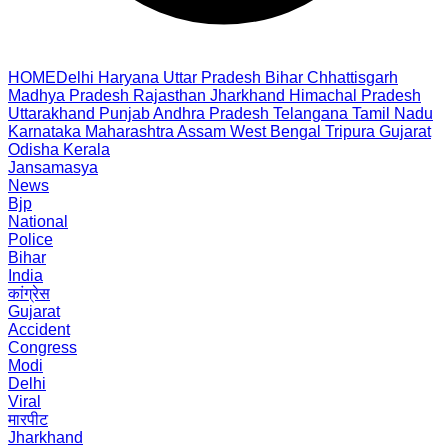
HOME
Delhi
Haryana
Uttar Pradesh
Bihar
Chhattisgarh
Madhya Pradesh
Rajasthan
Jharkhand
Himachal Pradesh
Uttarakhand
Punjab
Andhra Pradesh
Telangana
Tamil Nadu
Karnataka
Maharashtra
Assam
West Bengal
Tripura
Gujarat
Odisha
Kerala
Jansamasya
News
Bjp
National
Police
Bihar
India
कांग्रेस
Gujarat
Accident
Congress
Modi
Delhi
Viral
मारपीट
Jharkhand