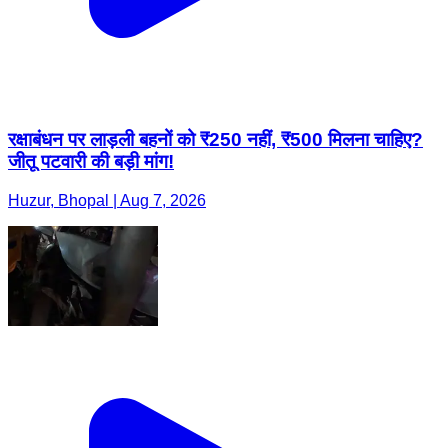
रक्षाबंधन पर लाड़ली बहनों को ₹250 नहीं, ₹500 मिलना चाहिए?
जीतू पटवारी की बड़ी मांग!
Huzur, Bhopal | Aug 7, 2026