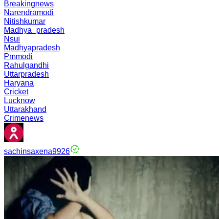
Breakingnews
Narendramodi
Nitishkumar
Madhya_pradesh
Nsui
Madhyapradesh
Pmmodi
Rahulgandhi
Uttarpradesh
Haryana
Cricket
Lucknow
Uttarakhand
Crimenews
sachinsaxena9926