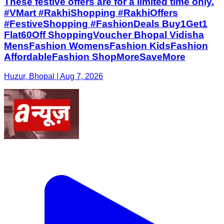
These festive offers are for a limited time only.
#VMart #RakhiShopping #RakhiOffers
#FestiveShopping #FashionDeals Buy1Get1
Flat60Off ShoppingVoucher Bhopal Vidisha
MensFashion WomensFashion KidsFashion
AffordableFashion ShopMoreSaveMore
Huzur, Bhopal | Aug 7, 2026