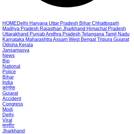
HOME
Delhi
Haryana
Uttar Pradesh
Bihar
Chhattisgarh
Madhya Pradesh
Rajasthan
Jharkhand
Himachal Pradesh
Uttarakhand
Punjab
Andhra Pradesh
Telangana
Tamil Nadu
Karnataka
Maharashtra
Assam
West Bengal
Tripura
Gujarat
Odisha
Kerala
Jansamasya
News
Bjp
National
Police
Bihar
India
कांग्रेस
Gujarat
Accident
Congress
Modi
Delhi
Viral
मारपीट
Jharkhand