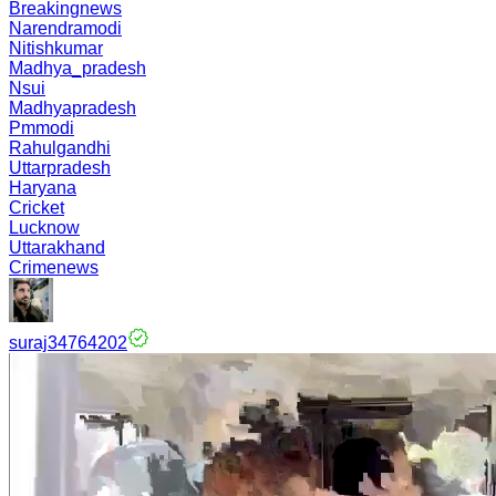
Breakingnews
Narendramodi
Nitishkumar
Madhya_pradesh
Nsui
Madhyapradesh
Pmmodi
Rahulgandhi
Uttarpradesh
Haryana
Cricket
Lucknow
Uttarakhand
Crimenews
suraj34764202