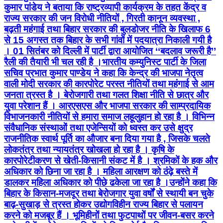
कुमार पांडेय ने बताया कि राष्ट्रव्यापी कार्यक्रम के तहत केंद्र व
राज्य सरकार की जन विरोधी नीतियों , गिरती कानून व्यवस्था ,
बढ़ती महंगाई तथा बिहार सरकार की बुलडोजर नीति के खिलाफ 6
से 15 अगस्त तक बिहार के सभी गांवों में पदयात्रा निकाली गयी है
। 01 सितंबर को दिल्ली में पार्टी द्वारा आयोजित ‘‘बदलाव जरूरी है’’
रैली की तैयारी भी चल रही है ।भारतीय कम्युनिस्ट पार्टी के जिला
सचिव प्रभात कुमार पाण्डेय ने कहा कि केन्द्र की भाजपा नेतृत्व
वाली मोदी सरकार की कारपोरेट परस्त नीतियों तथा महंगाई से आम
जनता त्रस्त है । बेरोजगारी तथा गलत शिक्षा नीति से छात्र और
युवा परेशान हैं । आरएसएस और भाजपा सरकार की साम्प्रदायिक
विभाजनकारी नीतियों से हमारा समाज लहूलुहान हो रहा है । विभिन्न
संवैधानिक संस्थाओं तथा एजेन्सियों को ध्वस्त कर उसे क्षुद्र
राजनीतिक स्वार्थ पूर्ति का औजार बना दिया गया है , जिसके चलते
लोकतंत्र तथा न्यायतंत्र खोखला हो रहा है । कृषि के
कारपोरेटीकरण से खेती-किसानी संकट में है । श्रमिकों के हक और
अधिकार को छिना जा रहा है । महिला आरक्षण को ठंढ़े बस्ते में
डालकर महिला अधिकार को पीछे ढकेला जा रहा है ।उन्होंने कहा कि
बिहार के किसान-मजदूर तथा बेरोजगार युवा वर्षों से स्थायी बन चुके
बाढ़-सुखाड़ से त्रस्त होकर उद्योगविहीन राज्य बिहार से पलायन
करने को मजबूर हैं । भूमिहीनों तथा फुटपाथों पर जीवन-बसर करने