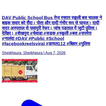
DAV Public School Bus तेज रफ्तार स्कूली बस चालक ने
बाइक सवार को रौंदा। पोता और दादी गंभीर रूप से घायल। दादी
सदर अस्पताल से पावापुरी रेफर। जांच पड़ताल में जुटी पुलिस।
देखिए। #शेखपुरा #चेवाड़ा #सड़क #स्कूली #बस #सरमेरा
#नालंदा #DAV #Public #School
#facebookreelsviral #डायल112 #बिहार #पुलिस
Sheikhpura, Sheikhpura | Aug 7, 2026