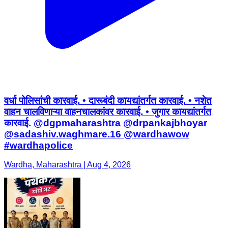
वर्धा पोलिसांची कारवाई. • दारूबंदी कायद्यांतर्गत कारवाई. • नशेत
वाहन चालविणाऱ्या वाहनचालकांवर कारवाई. • जुगार कायद्यांतर्गत
कारवाई. @dgpmaharashtra @drpankajbhoyar
@sadashiv.waghmare.16 @wardhawow
#wardhapolice
Wardha, Maharashtra | Aug 4, 2026