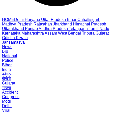
HOME
Delhi
Haryana
Uttar Pradesh
Bihar
Chhattisgarh
Madhya Pradesh
Rajasthan
Jharkhand
Himachal Pradesh
Uttarakhand
Punjab
Andhra Pradesh
Telangana
Tamil Nadu
Karnataka
Maharashtra
Assam
West Bengal
Tripura
Gujarat
Odisha
Kerala
Jansamasya
News
Bjp
National
Police
Bihar
India
कांग्रेस
बीजेपी
Gujarat
भाजपा
Accident
Congress
Modi
Delhi
Viral