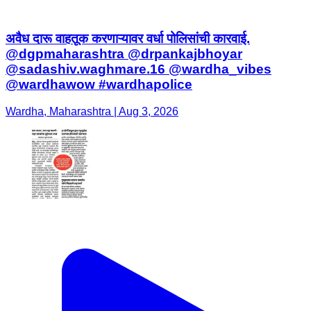
अवैध दारू वाहतूक करणाऱ्यावर वर्धा पोलिसांची कारवाई.
@dgpmaharashtra @drpankajbhoyar
@sadashiv.waghmare.16 @wardha_vibes
@wardhawow #wardhapolice
Wardha, Maharashtra | Aug 3, 2026