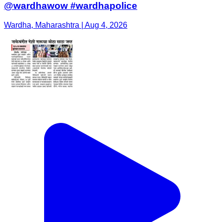
@wardhawow #wardhapolice
Wardha, Maharashtra | Aug 4, 2026