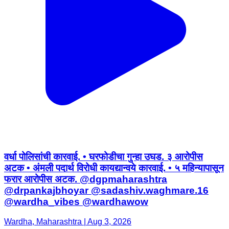
वर्धा पोलिसांची कारवाई. • घरफोडीचा गुन्हा उघड. ३ आरोपीस
अटक • अंमली पदार्थ विरोधी कायद्यान्वये कारवाई. • ५ महिन्यापासून
फरार आरोपीस अटक. @dgpmaharashtra
@drpankajbhoyar @sadashiv.waghmare.16
@wardha_vibes @wardhawow
Wardha, Maharashtra | Aug 3, 2026