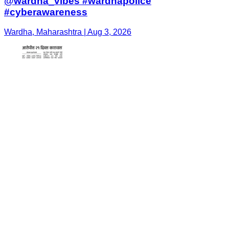
@wardha_vibes #wardhapolice
#cyberawareness
Wardha, Maharashtra | Aug 3, 2026