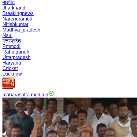
मारपीट
Jharkhand
Breakingnews
Narendramodi
Nitishkumar
Madhya_pradesh
Nsui
उत्तरप्रदेश
Pmmodi
Rahulgandhi
Uttarpradesh
Haryana
Cricket
Lucknow
maharashtra.media.n