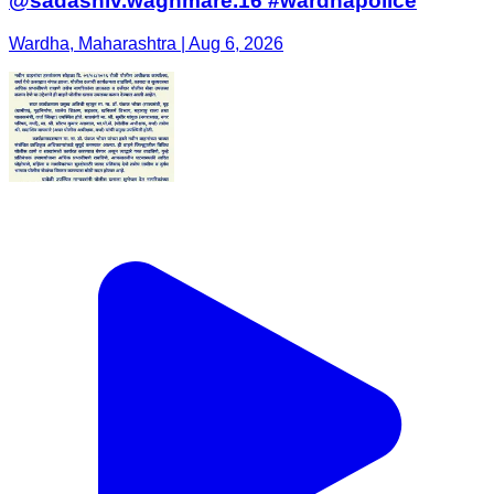
@sadashiv.waghmare.16 #wardhapolice
Wardha, Maharashtra | Aug 6, 2026