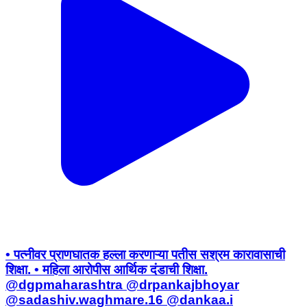
• पत्नीवर प्राणघातक हल्ला करणाऱ्या पतीस सश्रम कारावासाची
शिक्षा. • महिला आरोपीस आर्थिक दंडाची शिक्षा.
@dgpmaharashtra @drpankajbhoyar
@sadashiv.waghmare.16 @dankaa.i