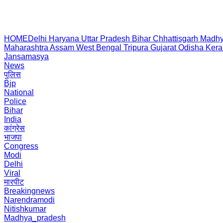
HOME
Delhi
Haryana
Uttar Pradesh
Bihar
Chhattisgarh
Madhy
Maharashtra
Assam
West Bengal
Tripura
Gujarat
Odisha
Kera
Jansamasya
News
पुलिस
Bjp
National
Police
Bihar
India
कांग्रेस
भाजपा
Congress
Modi
Delhi
Viral
मारपीट
Breakingnews
Narendramodi
Nitishkumar
Madhya_pradesh