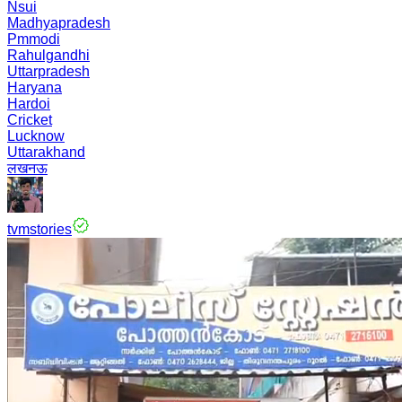
Nsui
Madhyapradesh
Pmmodi
Rahulgandhi
Uttarpradesh
Haryana
Hardoi
Cricket
Lucknow
Uttarakhand
लखनऊ
tvmstories