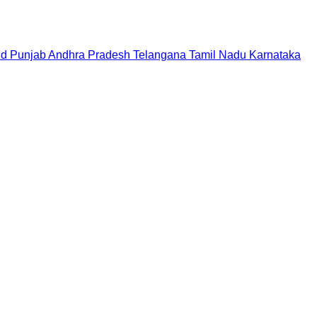
nd
Punjab
Andhra Pradesh
Telangana
Tamil Nadu
Karnataka