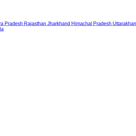
a Pradesh
Rajasthan
Jharkhand
Himachal Pradesh
Uttarakha
la