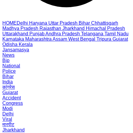
HOME
Delhi
Haryana
Uttar Pradesh
Bihar
Chhattisgarh
Madhya Pradesh
Rajasthan
Jharkhand
Himachal Pradesh
Uttarakhand
Punjab
Andhra Pradesh
Telangana
Tamil Nadu
Karnataka
Maharashtra
Assam
West Bengal
Tripura
Gujarat
Odisha
Kerala
Jansamasya
News
Bjp
National
Police
Bihar
India
कांग्रेस
Gujarat
Accident
Congress
Modi
Delhi
Viral
मारपीट
Jharkhand