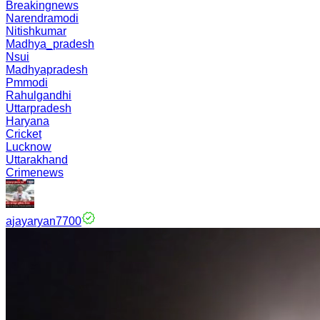
Breakingnews
Narendramodi
Nitishkumar
Madhya_pradesh
Nsui
Madhyapradesh
Pmmodi
Rahulgandhi
Uttarpradesh
Haryana
Cricket
Lucknow
Uttarakhand
Crimenews
ajayaryan7700