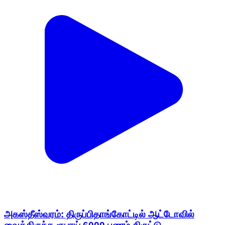
அகஸ்தீஸ்வரம்: திருப்பிதாங்கோட்டில் ஆட்டோவில்