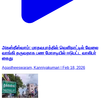
அகஸ்தீஸ்வரம்: மாதவபுரத்தில் வெளிநாட்டில் வேலை
வாங்கி தருவதாக பண மோசடியில் ஈடுபட்ட வாலிபர்
கைது
Agastheeswaram, Kanniyakumari | Feb 18, 2026