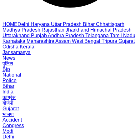
HOME
Delhi
Haryana
Uttar Pradesh
Bihar
Chhattisgarh
Madhya Pradesh
Rajasthan
Jharkhand
Himachal Pradesh
Uttarakhand
Punjab
Andhra Pradesh
Telangana
Tamil Nadu
Karnataka
Maharashtra
Assam
West Bengal
Tripura
Gujarat
Odisha
Kerala
Jansamasya
News
पुलिस
Bjp
National
Police
Bihar
India
कांग्रेस
बीजेपी
Gujarat
भाजपा
Accident
Congress
Modi
Delhi