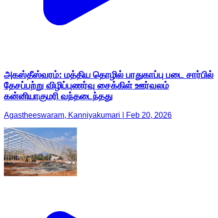
அகஸ்தீஸ்வரம்: மத்திய தொழில் பாதுகாப்பு படை சார்பில்
தேசப்பற்று விழிப்புணர்வு சைக்கிள் ஊர்வலம்
கன்னியாகுமரி வந்தடைந்தது
Agastheeswaram, Kanniyakumari | Feb 20, 2026