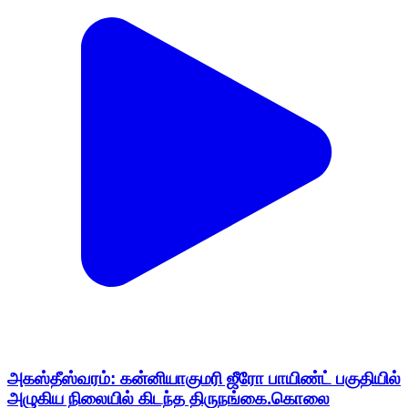
அகஸ்தீஸ்வரம்: கன்னியாகுமரி ஜீரோ பாயிண்ட் பகுதியில்
அழுகிய நிலையில் கிடந்த திருநங்கை.கொலை