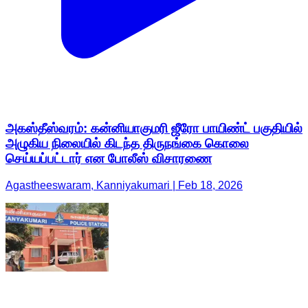
அகஸ்தீஸ்வரம்: கன்னியாகுமரி ஜீரோ பாயிண்ட் பகுதியில்
அழுகிய நிலையில் கிடந்த திருநங்கை கொலை
செய்யப்பட்டார் என போலீஸ் விசாரணை
Agastheeswaram, Kanniyakumari | Feb 18, 2026