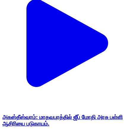
அகஸ்தீஸ்வரம்: மாதவபுரத்தில் ஜீப் மோதி அரசு பள்ளி
ஆசிரியை படுகாயம்.