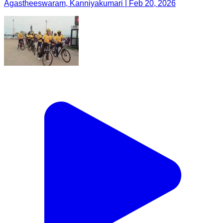
Agastheeswaram, Kanniyakumari | Feb 20, 2026