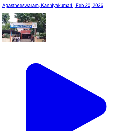
Agastheeswaram, Kanniyakumari | Feb 20, 2026