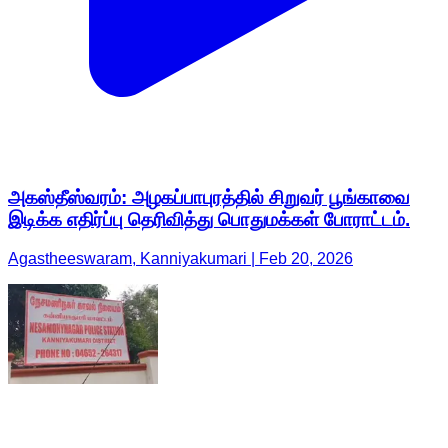
அகஸ்தீஸ்வரம்: அழகப்பாபுரத்தில் சிறுவர் பூங்காவை
இடிக்க எதிர்ப்பு தெரிவித்து பொதுமக்கள் போராட்டம்.
Agastheeswaram, Kanniyakumari | Feb 20, 2026