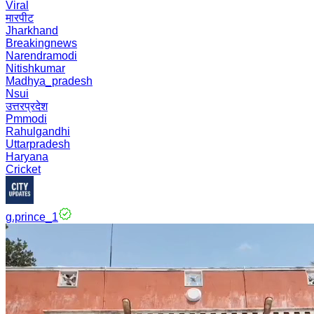
Viral
मारपीट
Jharkhand
Breakingnews
Narendramodi
Nitishkumar
Madhya_pradesh
Nsui
उत्तरप्रदेश
Pmmodi
Rahulgandhi
Uttarpradesh
Haryana
Cricket
g.prince_1