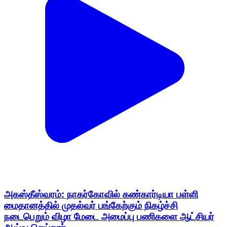
அகஸ்தீஸ்வரம்: நாகர்கோவில் கண்கார்டியா பள்ளி
மைதானத்தில் முதல்வர் பங்கேற்கும் நிகழ்ச்சி
நடைபெறும் விழா மேடை அமைப்பு பணிகளை ஆட்சியர்