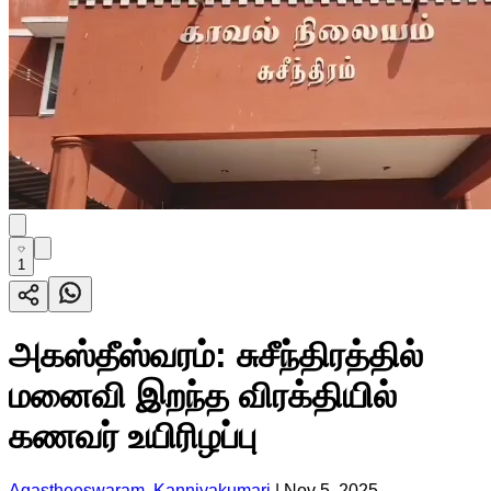
1
அகஸ்தீஸ்வரம்: சுசீந்திரத்தில்
மனைவி இறந்த விரக்தியில்
கணவர் உயிரிழப்பு
Agastheeswaram, Kanniyakumari
|
Nov 5, 2025