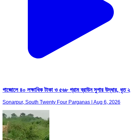
গাজোলে ৪০ লক্ষাধিক টাকা ও ৫৬৮ গ্রাম ব্রাউন সুগার উদ্ধার, ধৃত ২
Sonarpur, South Twenty Four Parganas | Aug 6, 2026