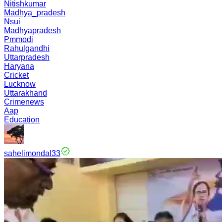
Nitishkumar
Madhya_pradesh
Nsui
Madhyapradesh
Pmmodi
Rahulgandhi
Uttarpradesh
Haryana
Cricket
Lucknow
Uttarakhand
Crimenews
Aap
Education
sahelimondal33