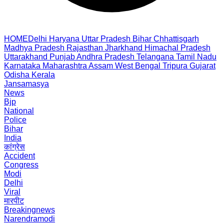
HOME
Delhi
Haryana
Uttar Pradesh
Bihar
Chhattisgarh
Madhya Pradesh
Rajasthan
Jharkhand
Himachal Pradesh
Uttarakhand
Punjab
Andhra Pradesh
Telangana
Tamil Nadu
Karnataka
Maharashtra
Assam
West Bengal
Tripura
Gujarat
Odisha
Kerala
Jansamasya
News
Bjp
National
Police
Bihar
India
कांग्रेस
Accident
Congress
Modi
Delhi
Viral
मारपीट
Breakingnews
Narendramodi