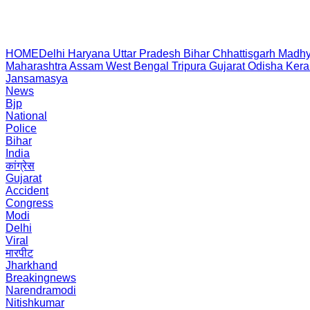
HOME
Delhi
Haryana
Uttar Pradesh
Bihar
Chhattisgarh
Madhy
Maharashtra
Assam
West Bengal
Tripura
Gujarat
Odisha
Kera
Jansamasya
News
Bjp
National
Police
Bihar
India
कांग्रेस
Gujarat
Accident
Congress
Modi
Delhi
Viral
मारपीट
Jharkhand
Breakingnews
Narendramodi
Nitishkumar