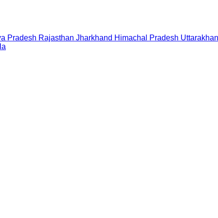
a Pradesh
Rajasthan
Jharkhand
Himachal Pradesh
Uttarakha
la