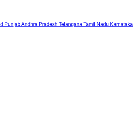
nd
Punjab
Andhra Pradesh
Telangana
Tamil Nadu
Karnataka