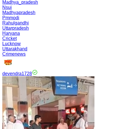
Madhya_pradesh
Nsui
Madhyapradesh
Pmmodi
Rahulgandhi
Uttarpradesh
Haryana
Cricket
Lucknow
Uttarakhand
Crimenews
devendra1728