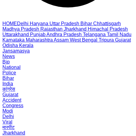
HOME
Delhi
Haryana
Uttar Pradesh
Bihar
Chhattisgarh
Madhya Pradesh
Rajasthan
Jharkhand
Himachal Pradesh
Uttarakhand
Punjab
Andhra Pradesh
Telangana
Tamil Nadu
Karnataka
Maharashtra
Assam
West Bengal
Tripura
Gujarat
Odisha
Kerala
Jansamasya
News
Bjp
National
Police
Bihar
India
कांग्रेस
Gujarat
Accident
Congress
Modi
Delhi
Viral
मारपीट
Jharkhand