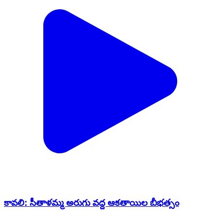
కావలి: సీతాళమ్మ అరుగు వద్ద ఆకతాయిల బీభత్సం