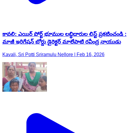
కావలి: ఎయిర్ పోర్ట్ భూముల లబ్ధిదారుల లిస్ట్ ప్రకటించండి :
మాజీ ఇరిగేషన్ బోర్డు డైరెక్టర్ మాలేపాటి రవీంద్ర నాయుడు
Kavali, Sri Potti Sriramulu Nellore | Feb 16, 2026