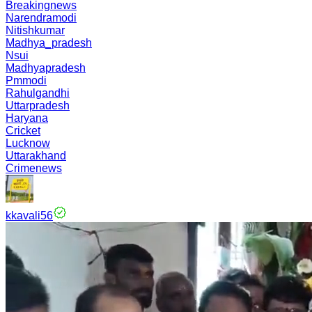
Breakingnews
Narendramodi
Nitishkumar
Madhya_pradesh
Nsui
Madhyapradesh
Pmmodi
Rahulgandhi
Uttarpradesh
Haryana
Cricket
Lucknow
Uttarakhand
Crimenews
kkavali56