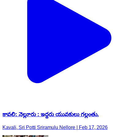
కావలి: నెల్లూరు : ఇద్దరు యువకులు గల్లంతు.
Kavali, Sri Potti Sriramulu Nellore | Feb 17, 2026