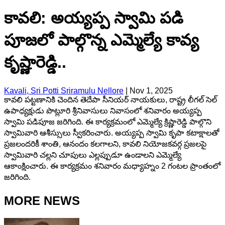
కావలి: అయ్యప్ప స్వామి పడి
పూజలో పాల్గొన్న ఎమ్మెల్యే కావ్య
కృష్ణారెడ్డి..
Kavali, Sri Potti Sriramulu Nellore
|
Nov 1, 2025
కావలి పట్టణానికి చెందిన తెదేపా సీనియర్ నాయకులు, రాష్ట్ర లీగల్ సెల్
ఉపాధ్యక్షుడు పొట్లూరి శ్రీనివాసులు నివాసంలో శనివారం అయ్యప్ప
స్వామి పడిపూజ జరిగింది. ఈ కార్యక్రమంలో ఎమ్మెల్యే క్రిష్ణారెడ్డి పాల్గొని
స్వామివారి ఆశీస్సులు స్వీకరించారు. అయ్యప్ప స్వామి కృపా కటాక్షాలతో
ప్రజలందరికీ శాంతి, ఆనందం కలగాలని, కావలి నియోజకవర్గ ప్రజలపై
స్వామివారి చల్లని చూపులు ఎల్లప్పుడూ ఉండాలని ఎమ్మెల్యే
ఆకాంక్షించారు. ఈ కార్యక్రమం శనివారం మధ్యాహ్నం 2 గంటల ప్రాంతంలో
జరిగింది.
MORE NEWS