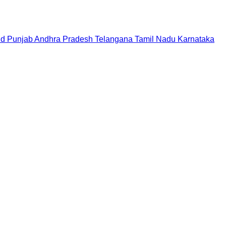
nd
Punjab
Andhra Pradesh
Telangana
Tamil Nadu
Karnataka