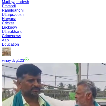
Madhyapradesh
Pmmodi
Rahulgandhi
Uttarpradesh
Haryana
Cricket
Lucknow
Uttarakhand
Crimenews
Aap
Education
vinay.dvg123