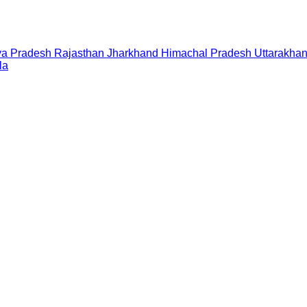
a Pradesh
Rajasthan
Jharkhand
Himachal Pradesh
Uttarakha
la