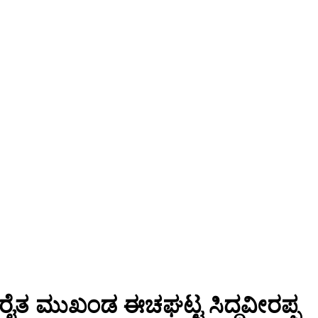
, ರೈತ ಮುಖಂಡ ಈಚಘಟ್ಟ ಸಿದ್ದವೀರಪ್ಪ