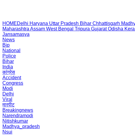
HOME
Delhi
Haryana
Uttar Pradesh
Bihar
Chhattisgarh
Madhy
Maharashtra
Assam
West Bengal
Tripura
Gujarat
Odisha
Kera
Jansamasya
News
Bjp
National
Police
Bihar
India
कांग्रेस
Accident
Congress
Modi
Delhi
Viral
मारपीट
Breakingnews
Narendramodi
Nitishkumar
Madhya_pradesh
Nsui