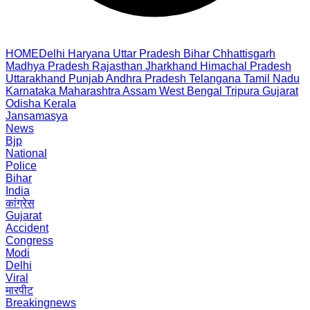
HOME
Delhi
Haryana
Uttar Pradesh
Bihar
Chhattisgarh
Madhya Pradesh
Rajasthan
Jharkhand
Himachal Pradesh
Uttarakhand
Punjab
Andhra Pradesh
Telangana
Tamil Nadu
Karnataka
Maharashtra
Assam
West Bengal
Tripura
Gujarat
Odisha
Kerala
Jansamasya
News
Bjp
National
Police
Bihar
India
कांग्रेस
Gujarat
Accident
Congress
Modi
Delhi
Viral
मारपीट
Breakingnews