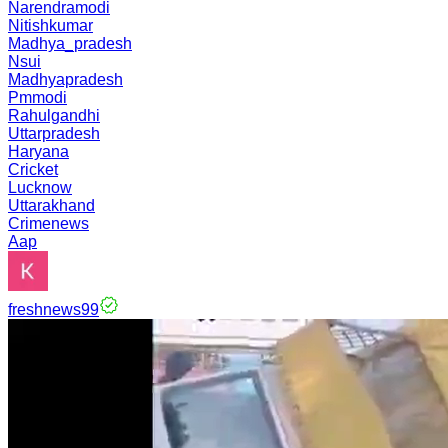
Narendramodi
Nitishkumar
Madhya_pradesh
Nsui
Madhyapradesh
Pmmodi
Rahulgandhi
Uttarpradesh
Haryana
Cricket
Lucknow
Uttarakhand
Crimenews
Aap
freshnews99