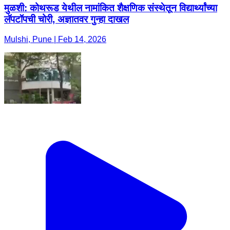
मुळशी: कोथरूड येथील नामांकित शैक्षणिक संस्थेतून विद्यार्थ्यांच्या
लॅपटॉपची चोरी, अज्ञातवर गुन्हा दाखल
Mulshi, Pune | Feb 14, 2026