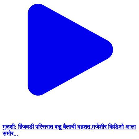
मुळशी: हिंजवडी परिसरात वळू बैलाची दहशत,मजेशीर व्हिडिओ आला
समोर...