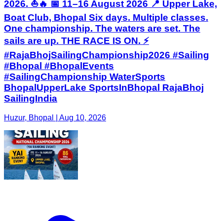
2026. ⛵🔥 📅 11–16 August 2026 📍 Upper Lake,
Boat Club, Bhopal Six days. Multiple classes.
One championship. The waters are set. The
sails are up. THE RACE IS ON. ⚡
#RajaBhojSailingChampionship2026 #Sailing
#Bhopal #BhopalEvents
#SailingChampionship WaterSports
BhopalUpperLake SportsInBhopal RajaBhoj
SailingIndia
Huzur, Bhopal | Aug 10, 2026