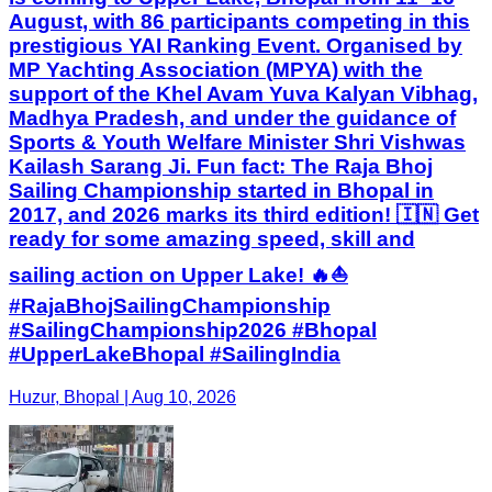
August, with 86 participants competing in this
prestigious YAI Ranking Event. Organised by
MP Yachting Association (MPYA) with the
support of the Khel Avam Yuva Kalyan Vibhag,
Madhya Pradesh, and under the guidance of
Sports & Youth Welfare Minister Shri Vishwas
Kailash Sarang Ji. Fun fact: The Raja Bhoj
Sailing Championship started in Bhopal in
2017, and 2026 marks its third edition! 🇮🇳 Get
ready for some amazing speed, skill and
sailing action on Upper Lake! 🔥⛵
#RajaBhojSailingChampionship
#SailingChampionship2026 #Bhopal
#UpperLakeBhopal #SailingIndia
Huzur, Bhopal | Aug 10, 2026