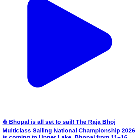
⛵ Bhopal is all set to sail! The Raja Bhoj
Multiclass Sailing National Championship 2026
is coming to Upper Lake, Bhopal from 11–16