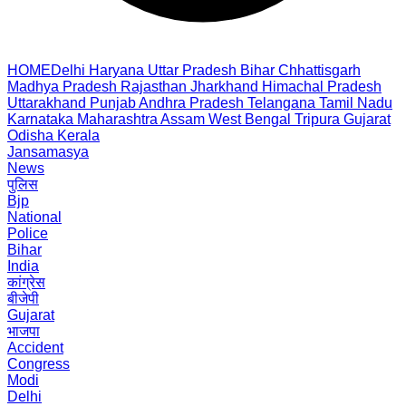
HOME
Delhi
Haryana
Uttar Pradesh
Bihar
Chhattisgarh
Madhya Pradesh
Rajasthan
Jharkhand
Himachal Pradesh
Uttarakhand
Punjab
Andhra Pradesh
Telangana
Tamil Nadu
Karnataka
Maharashtra
Assam
West Bengal
Tripura
Gujarat
Odisha
Kerala
Jansamasya
News
पुलिस
Bjp
National
Police
Bihar
India
कांग्रेस
बीजेपी
Gujarat
भाजपा
Accident
Congress
Modi
Delhi