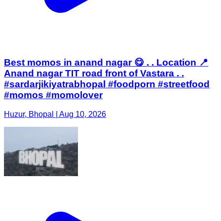
Best momos in anand nagar 😋 . . Location 📍
Anand nagar TIT road front of Vastara . .
#sardarjikiyatrabhopal #foodporn #streetfood
#momos #momolover
Huzur, Bhopal | Aug 10, 2026