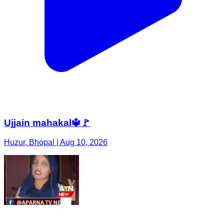
Ujjain mahakal🔱🚩
Huzur, Bhopal | Aug 10, 2026