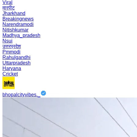
Viral
मारपीट
Jharkhand
Breakingnews
Narendramodi
Nitishkumar
Madhya_pradesh
Nsui
उत्तरप्रदेश
Pmmodi
Rahulgandhi
Uttarpradesh
Haryana
Cricket
bhopalcityvibes._