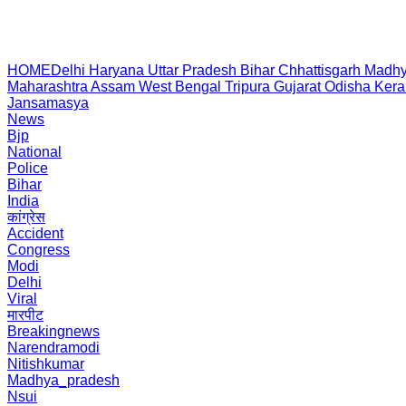
HOME
Delhi
Haryana
Uttar Pradesh
Bihar
Chhattisgarh
Madhy
Maharashtra
Assam
West Bengal
Tripura
Gujarat
Odisha
Kera
Jansamasya
News
Bjp
National
Police
Bihar
India
कांग्रेस
Accident
Congress
Modi
Delhi
Viral
मारपीट
Breakingnews
Narendramodi
Nitishkumar
Madhya_pradesh
Nsui