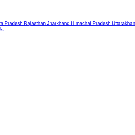
a Pradesh
Rajasthan
Jharkhand
Himachal Pradesh
Uttarakha
la