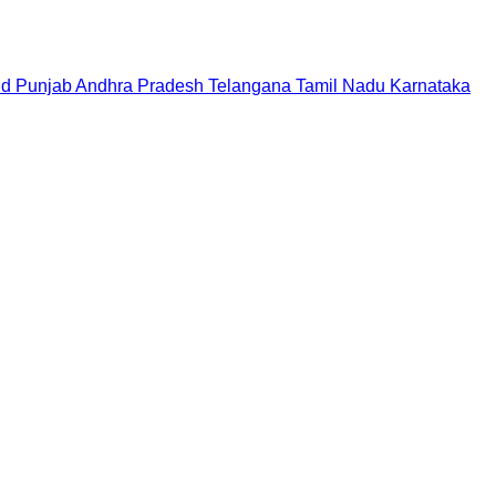
nd
Punjab
Andhra Pradesh
Telangana
Tamil Nadu
Karnataka