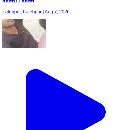
9696119696
Fatehpur, Fatehpur | Aug 7, 2026