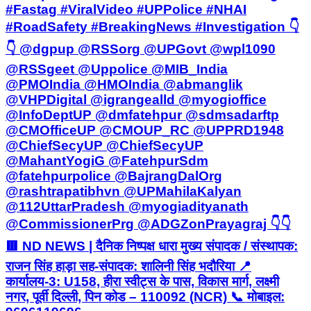
#Fastag #ViralVideo #UPPolice #NHAI
#RoadSafety #BreakingNews #Investigation 👇
👇 @dgpup @RSSorg @UPGovt @wpl1090
@RSSgeet @Uppolice @MIB_India
@PMOIndia @HMOIndia @abmanglik
@VHPDigital @igrangealld @myogioffice
@InfoDeptUP @dmfatehpur @sdmsadarftp
@CMOfficeUP @CMOUP_RC @UPPRD1948
@ChiefSecyUP @ChiefSecyUP
@MahantYogiG @FatehpurSdm
@fatehpurpolice @BajrangDalOrg
@rashtrapatibhvn @UPMahilaKalyan
@112UttarPradesh @myogiadityanath
@CommissionerPrg @ADGZonPrayagraj 👇👇
🟥 ND NEWS | दैनिक निष्पक्ष धारा मुख्य संपादक / संस्थापक:
राजन सिंह हाड़ा सह-संपादक: शालिनी सिंह भदौरिया 📍
कार्यालय-3: U158, हीरा स्वीट्स के पास, विकास मार्ग, लक्ष्मी
नगर, पूर्वी दिल्ली, पिन कोड – 110092 (NCR) 📞 मोबाइल: