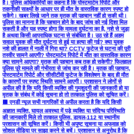
है। पुलिस अधिकारियों का कहना है कि पोस्टमार्टम रिपोर्ट और
तकनीकी साक्ष्यों के आधार पर ही मौत के वास्तविक कारण स्पष्ट हो
सकेंगे। खबर लिखे जाने तक मृतक की पहचान नहीं हो सकी थी।
पुलिस का मानना है कि पहचान होने के बाद जांच को नई दिशा मिल
सकती है और यह स्पष्ट होगा कि मामला दुर्घटना का है, नशे से जुड़ा
है अथवा किसी आपराधिक घटना से संबंधित है। उठ रहे हैं अहम
सवाल युवक की मौत दुर्घटना से हुई या हत्या की गई? क्या युवक
नशे की हालत में नाली में गिरा था? CCTV फुटेज से घटना की पूरी
तस्वीर सामने आएगी? पोस्टमार्टम रिपोर्ट में मौत का वास्तविक कारण
क्या सामने आएगा? मृतक की पहचान कब तक हो सकेगी? फिलहाल
पुलिस पूरे मामले की गंभीरता से जांच कर रही है। मृतक की पहचान,
पोस्टमार्टम रिपोर्ट और सीसीटीवी फुटेज के विश्लेषण के बाद ही मौत
के कारणों पर स्पष्ट स्थिति सामने आएगी। प्रशासन ने लोगों से
अपील की है कि यदि किसी व्यक्ति की गुमशुदगी की जानकारी हो या
मृतक के संबंध में कोई सूचना हो तो तत्काल पुलिस को सूचित करें।
🟥 एनडी न्यूज़ सभी नागरिकों से अपील करता है कि यदि किसी
अज्ञात व्यक्ति, घायल अवस्था में पड़े व्यक्ति या संदिग्ध परिस्थिति
की जानकारी मिले तो तत्काल पुलिस, डायल-112 या स्थानीय
प्रशासन को सूचित करें। किसी भी अपुष्ट सूचना या अफवाह को
सोशल मीडिया पर साझा करने से बचें। प्रशासन से अनुरोध है कि