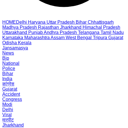
HOME
Delhi
Haryana
Uttar Pradesh
Bihar
Chhattisgarh
Madhya Pradesh
Rajasthan
Jharkhand
Himachal Pradesh
Uttarakhand
Punjab
Andhra Pradesh
Telangana
Tamil Nadu
Karnataka
Maharashtra
Assam
West Bengal
Tripura
Gujarat
Odisha
Kerala
Jansamasya
News
Bjp
National
Police
Bihar
India
कांग्रेस
Gujarat
Accident
Congress
Modi
Delhi
Viral
मारपीट
Jharkhand