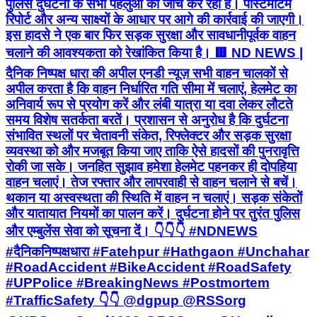
पुलिस दुर्घटना के सभी पहलुओं की जांच कर रही है। पोस्टमार्टम
रिपोर्ट और अन्य साक्ष्यों के आधार पर आगे की कार्रवाई की जाएगी।
इस हादसे ने एक बार फिर सड़क सुरक्षा और सावधानीपूर्वक वाहन
चलाने की आवश्यकता को रेखांकित किया है। 🟥 ND NEWS |
दैनिक निष्पक्ष धारा की अपील एनडी न्यूज़ सभी वाहन चालकों से
अपील करता है कि वाहन निर्धारित गति सीमा में चलाएं, हेलमेट का
अनिवार्य रूप से प्रयोग करें और लंबी यात्रा या दवा लेकर लौटते
समय विशेष सतर्कता बरतें। प्रशासन से अनुरोध है कि दुर्घटना
संभावित स्थलों पर चेतावनी संकेत, रिफ्लेक्टर और सड़क सुरक्षा
व्यवस्था को और मजबूत किया जाए ताकि ऐसे हादसों की पुनरावृत्ति
रोकी जा सके। जनहित सुझाव हमेशा हेलमेट पहनकर ही दोपहिया
वाहन चलाएं। तेज रफ्तार और लापरवाही से वाहन चलाने से बचें।
थकान या अस्वस्थता की स्थिति में वाहन न चलाएं। सड़क संकेतों
और यातायात नियमों का पालन करें। दुर्घटना होने पर तुरंत पुलिस
और एम्बुलेंस सेवा को सूचना दें। 👇👇👇 #NDNEWS
#दैनिकनिष्पक्षधारा #Fatehpur #Hathgaon #Unchahar
#RoadAccident #BikeAccident #RoadSafety
#UPPolice #BreakingNews #Postmortem
#TrafficSafety 👇👇 @dgpup @RSSorg