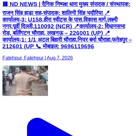
🟥 ND NEWS | दैनिक निष्पक्ष धारा मुख्य संपादक / संस्थापक:
राजन सिंह हाड़ा सह-संपादक: शालिनी सिंह भदौरिया 📍
कार्यालय-3: U158,हीरा स्वीट्स के पास,विकास मार्ग,लक्ष्मी
नगर,पूर्वी दिल्ली,110092 (NCR) 📍कार्यालय-2: विधानसभा
रोड, बर्लिंगटन चौराहा, लखनऊ – 226001 (UP) 📍
कार्यालय-1: 1/1 अटल बिहारी चौराहा,नियर बर्मा चौराहा,फतेहपुर –
212601 (UP 📞 मोबाइल: 9696119696
Fatehpur, Fatehpur | Aug 7, 2026