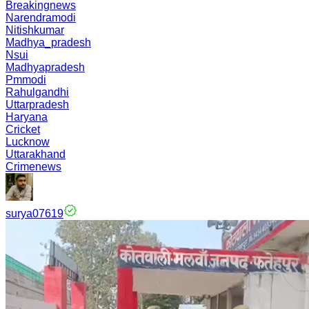
Breakingnews
Narendramodi
Nitishkumar
Madhya_pradesh
Nsui
Madhyapradesh
Pmmodi
Rahulgandhi
Uttarpradesh
Haryana
Cricket
Lucknow
Uttarakhand
Crimenews
surya07619