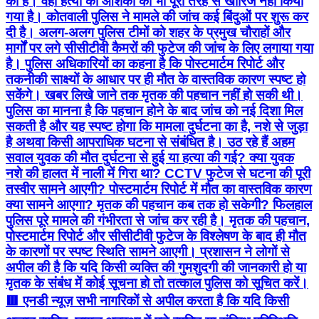
की है। वहीं हत्या की आशंका को भी पूरी तरह से खारिज नहीं किया
गया है। कोतवाली पुलिस ने मामले की जांच कई बिंदुओं पर शुरू कर
दी है। अलग-अलग पुलिस टीमों को शहर के प्रमुख चौराहों और
मार्गों पर लगे सीसीटीवी कैमरों की फुटेज की जांच के लिए लगाया गया
है। पुलिस अधिकारियों का कहना है कि पोस्टमार्टम रिपोर्ट और
तकनीकी साक्ष्यों के आधार पर ही मौत के वास्तविक कारण स्पष्ट हो
सकेंगे। खबर लिखे जाने तक मृतक की पहचान नहीं हो सकी थी।
पुलिस का मानना है कि पहचान होने के बाद जांच को नई दिशा मिल
सकती है और यह स्पष्ट होगा कि मामला दुर्घटना का है, नशे से जुड़ा
है अथवा किसी आपराधिक घटना से संबंधित है। उठ रहे हैं अहम
सवाल युवक की मौत दुर्घटना से हुई या हत्या की गई? क्या युवक
नशे की हालत में नाली में गिरा था? CCTV फुटेज से घटना की पूरी
तस्वीर सामने आएगी? पोस्टमार्टम रिपोर्ट में मौत का वास्तविक कारण
क्या सामने आएगा? मृतक की पहचान कब तक हो सकेगी? फिलहाल
पुलिस पूरे मामले की गंभीरता से जांच कर रही है। मृतक की पहचान,
पोस्टमार्टम रिपोर्ट और सीसीटीवी फुटेज के विश्लेषण के बाद ही मौत
के कारणों पर स्पष्ट स्थिति सामने आएगी। प्रशासन ने लोगों से
अपील की है कि यदि किसी व्यक्ति की गुमशुदगी की जानकारी हो या
मृतक के संबंध में कोई सूचना हो तो तत्काल पुलिस को सूचित करें।
🟥 एनडी न्यूज़ सभी नागरिकों से अपील करता है कि यदि किसी