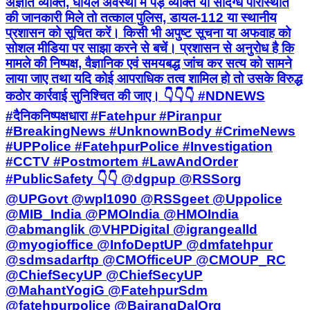
अज्ञात व्यक्ति, घायल अवस्था में पड़े व्यक्ति या संदिग्ध परिस्थिति
की जानकारी मिले तो तत्काल पुलिस, डायल-112 या स्थानीय
प्रशासन को सूचित करें। किसी भी अपुष्ट सूचना या अफवाह को
सोशल मीडिया पर साझा करने से बचें। प्रशासन से अनुरोध है कि
मामले की निष्पक्ष, वैज्ञानिक एवं समयबद्ध जांच कर सत्य को सामने
लाया जाए तथा यदि कोई आपराधिक तत्व शामिल हो तो उसके विरुद्ध
कठोर कार्रवाई सुनिश्चित की जाए। 👇👇👇 #NDNEWS
#दैनिकनिष्पक्षधारा #Fatehpur #Piranpur
#BreakingNews #UnknownBody #CrimeNews
#UPPolice #FatehpurPolice #Investigation
#CCTV #Postmortem #LawAndOrder
#PublicSafety 👇👇 @dgpup @RSSorg
@UPGovt @wpl1090 @RSSgeet @Uppolice
@MIB_India @PMOIndia @HMOIndia
@abmanglik @VHPDigital @igrangealld
@myogioffice @InfoDeptUP @dmfatehpur
@sdmsadarftp @CMOfficeUP @CMOUP_RC
@ChiefSecyUP @ChiefSecyUP
@MahantYogiG @FatehpurSdm
@fatehpurpolice @BajrangDalOrg