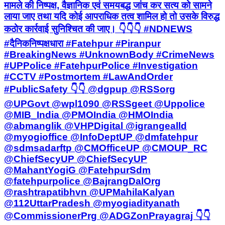
मामले की निष्पक्ष, वैज्ञानिक एवं समयबद्ध जांच कर सत्य को सामने
लाया जाए तथा यदि कोई आपराधिक तत्व शामिल हो तो उसके विरुद्ध
कठोर कार्रवाई सुनिश्चित की जाए। 👇👇👇 #NDNEWS
#दैनिकनिष्पक्षधारा #Fatehpur #Piranpur
#BreakingNews #UnknownBody #CrimeNews
#UPPolice #FatehpurPolice #Investigation
#CCTV #Postmortem #LawAndOrder
#PublicSafety 👇👇 @dgpup @RSSorg
@UPGovt @wpl1090 @RSSgeet @Uppolice
@MIB_India @PMOIndia @HMOIndia
@abmanglik @VHPDigital @igrangealld
@myogioffice @InfoDeptUP @dmfatehpur
@sdmsadarftp @CMOfficeUP @CMOUP_RC
@ChiefSecyUP @ChiefSecyUP
@MahantYogiG @FatehpurSdm
@fatehpurpolice @BajrangDalOrg
@rashtrapatibhvn @UPMahilaKalyan
@112UttarPradesh @myogiadityanath
@CommissionerPrg @ADGZonPrayagraj 👇👇