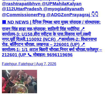
@rashtrapatibhvn @UPMahilaKalyan
@112UttarPradesh @myogiadityanath
@CommissionerPrg @ADGZonPrayagraj 👇👇
🟥 ND NEWS | दैनिक निष्पक्ष धारा मुख्य संपादक / संस्थापक:
राजन सिंह हाड़ा सह-संपादक: शालिनी सिंह भदौरिया 📍
कार्यालय-3: U158,हीरा स्वीट्स के पास,विकास मार्ग,लक्ष्मी
नगर,पूर्वी दिल्ली,110092 (NCR) 📍कार्यालय-2: विधानसभा
रोड, बर्लिंगटन चौराहा, लखनऊ – 226001 (UP) 📍
कार्यालय-1: 1/1 अटल बिहारी चौराहा,नियर बर्मा चौराहा,फतेहपुर –
212601 (UP 📞 मोबाइल: 9696119696
Fatehpur, Fatehpur | Aug 7, 2026