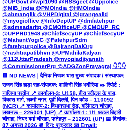
@UPGovt @wpl1090 @RSSgeet @Uppolice
@MIB_India @PMOIndia @HMOIndia
@abmanglik @VHPDigital @igrangealld
@myogioffice @InfoDeptUP @dmfatehpur
@sdmsadarftp @CMOfficeUP @CMOUP_RC
@UPPRD1948 @ChiefSecyUP @ChiefSecyUP
@MahantYogiG @FatehpurSdm
@fatehpurpolice @BajrangDalOrg
@rashtrapatibhvn @UPMahilaKalyan
@112UttarPradesh @myogiadityanath
@CommissionerPrg @ADGZonPrayagraj 👇👇👇
🟥 ND NEWS | दैनिक निष्पक्ष धारा मुख्य संपादक / संस्थापक:
राजन सिंह हाड़ा सह-संपादक: शालिनी सिंह भदौरिया ✒️ रिपोर्ट :
नाजिया परवीन 📍 कार्यालय-3: U158, हीरा स्वीट्स के पास,
विकास मार्ग, लक्ष्मी नगर, पूर्वी दिल्ली, पिन कोड – 110092
(NCR) 📍 कार्यालय-2: विधानसभा रोड, बर्लिंगटन चौराहा,
लखनऊ – 226001 (UP) 📍 कार्यालय-1: 1/1 अटल बिहारी
चौराहा, नियर बर्मा चौराहा, फतेहपुर – 212601 (UP) 📅 दिनांक:
07 अगस्त 2026 📆 दिन: शुक्रवार 📧 Email: