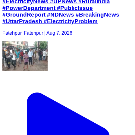
#ElectricityNews #UPNews #RuralIndia
#PowerDepartment #PublicIssue
#GroundReport #NDNews #BreakingNews
#UttarPradesh #ElectricityProblem
Fatehpur, Fatehpur | Aug 7, 2026