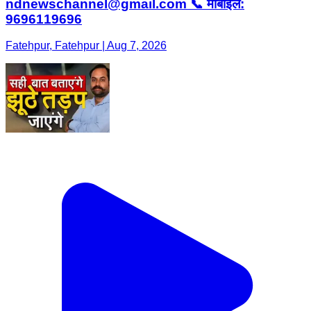
ndnewschannel@gmail.com 📞 मोबाइल:
9696119696
Fatehpur, Fatehpur | Aug 7, 2026