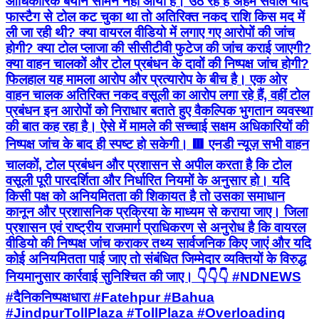
आधिकारिक बयान सामने नहीं आया है। उठ रहे हैं अहम सवाल यदि
फास्टैग से टोल कट चुका था तो अतिरिक्त नकद राशि किस मद में
ली जा रही थी? क्या वायरल वीडियो में लगाए गए आरोपों की जांच
होगी? क्या टोल प्लाजा की सीसीटीवी फुटेज की जांच कराई जाएगी?
क्या वाहन चालकों और टोल प्रबंधन के दावों की निष्पक्ष जांच होगी?
फिलहाल यह मामला आरोप और प्रत्यारोप के बीच है। एक ओर
वाहन चालक अतिरिक्त नकद वसूली का आरोप लगा रहे हैं, वहीं टोल
प्रबंधन इन आरोपों को निराधार बताते हुए वैकल्पिक भुगतान व्यवस्था
की बात कह रहा है। ऐसे में मामले की सच्चाई सक्षम अधिकारियों की
निष्पक्ष जांच के बाद ही स्पष्ट हो सकेगी। 🟥 एनडी न्यूज़ सभी वाहन
चालकों, टोल प्रबंधन और प्रशासन से अपील करता है कि टोल
वसूली पूरी पारदर्शिता और निर्धारित नियमों के अनुसार हो। यदि
किसी पक्ष को अनियमितता की शिकायत है तो उसका समाधान
कानून और प्रशासनिक प्रक्रिया के माध्यम से कराया जाए। जिला
प्रशासन एवं राष्ट्रीय राजमार्ग प्राधिकरण से अनुरोध है कि वायरल
वीडियो की निष्पक्ष जांच कराकर तथ्य सार्वजनिक किए जाएं और यदि
कोई अनियमितता पाई जाए तो संबंधित जिम्मेदार व्यक्तियों के विरुद्ध
नियमानुसार कार्रवाई सुनिश्चित की जाए। 👇👇👇 #NDNEWS
#दैनिकनिष्पक्षधारा #Fatehpur #Bahua
#JindpurTollPlaza #TollPlaza #Overloading