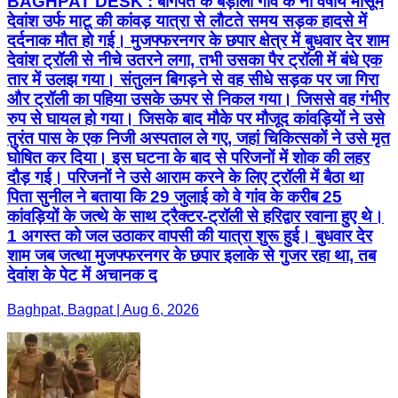
BAGHPAT DESK : बागपत के बड़ौली गांव के नौ वर्षीय मासूम
देवांश उर्फ माटू की कांवड़ यात्रा से लौटते समय सड़क हादसे में
दर्दनाक मौत हो गई। मुजफ्फरनगर के छपार क्षेत्र में बुधवार देर शाम
देवांश ट्रॉली से नीचे उतरने लगा, तभी उसका पैर ट्रॉली में बंधे एक
तार में उलझ गया। संतुलन बिगड़ने से वह सीधे सड़क पर जा गिरा
और ट्रॉली का पहिया उसके ऊपर से निकल गया। जिससे वह गंभीर
रुप से घायल हो गया। जिसके बाद मौके पर मौजूद कांवड़ियों ने उसे
तुरंत पास के एक निजी अस्पताल ले गए, जहां चिकित्सकों ने उसे मृत
घोषित कर दिया। इस घटना के बाद से परिजनों में शोक की लहर
दौड़ गई। परिजनों ने उसे आराम करने के लिए ट्रॉली में बैठा था
पिता सुनील ने बताया कि 29 जुलाई को वे गांव के करीब 25
कांवड़ियों के जत्थे के साथ ट्रैक्टर-ट्रॉली से हरिद्वार रवाना हुए थे।
1 अगस्त को जल उठाकर वापसी की यात्रा शुरू हुई। बुधवार देर
शाम जब जत्था मुजफ्फरनगर के छपार इलाके से गुजर रहा था, तब
देवांश के पेट में अचानक द
Baghpat, Bagpat | Aug 6, 2026