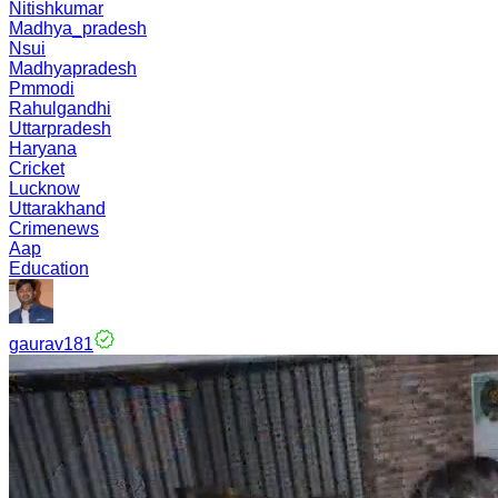
Nitishkumar
Madhya_pradesh
Nsui
Madhyapradesh
Pmmodi
Rahulgandhi
Uttarpradesh
Haryana
Cricket
Lucknow
Uttarakhand
Crimenews
Aap
Education
gaurav181