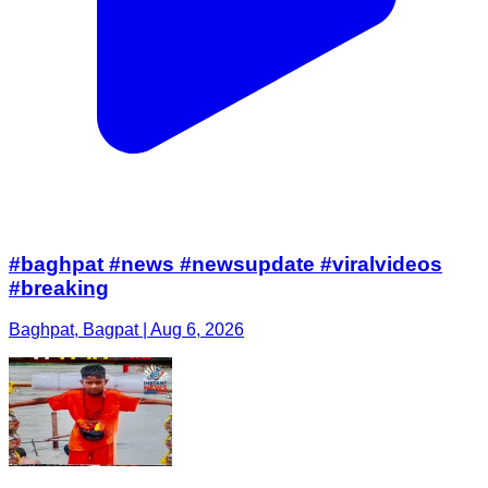
#baghpat #news #newsupdate #viralvideos
#breaking
Baghpat, Bagpat | Aug 6, 2026