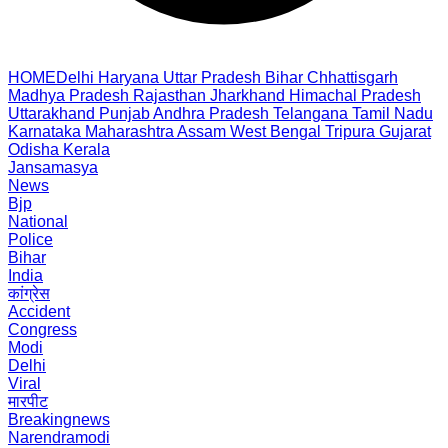
HOME
Delhi
Haryana
Uttar Pradesh
Bihar
Chhattisgarh
Madhya Pradesh
Rajasthan
Jharkhand
Himachal Pradesh
Uttarakhand
Punjab
Andhra Pradesh
Telangana
Tamil Nadu
Karnataka
Maharashtra
Assam
West Bengal
Tripura
Gujarat
Odisha
Kerala
Jansamasya
News
Bjp
National
Police
Bihar
India
कांग्रेस
Accident
Congress
Modi
Delhi
Viral
मारपीट
Breakingnews
Narendramodi