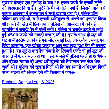
गुरुवार दोपहर एक मुठभेड़ के बाद 25 हजार रुपये के इनामी लुटेरे
को गिरफ्तार किया है। लुटेरे के पैर में गोली लगी है, जिसके बाद उसे
घायल अवस्था में अस्पताल में भर्ती कराया गया है। पुलिस टीम
चेकिंग कर रही थी, तभी इनामी अभियुक्त ने भागने का प्रयास किया
और गन्ने के खेत में छिप गया। पुलिस की आत्मरक्षा में की गई
फायरिंग में उसके पैर में गोली लगी। पुलिस ने उसके कब्जे से लूटी
हुई 4560 रुपये की नकदी बरामद की है। इसके साथ ही लूट की
घटना में इस्तेमाल की गई एक मोटरसाइकिल, एक अवैध तमंचा, एक
जिंदा कारतूस, एक खोखा कारतूस और एक लूटा हुआ बैग भी बरामद
हुआ है। यह लुटेरा फाइनेंस कंपनी के रिकवरी एजेंट से हुई लूट की
वारदात में फरार चल रहा था। इस मामले में पुलिस पहले ही अभिषेक
और दीपक नामक दो अन्य अभियुक्तों को गिरफ्तार कर जेल भेज
चुकी थी। पुलिस को सूचना मिली थी कि यह इनामी अभियुक्त किसी
अन्य घटना को अंजाम देने की फिराक में जंग�
Baghpat, Bagpat | Aug 6, 2026