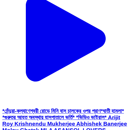
*দেঁন্দুয়া-কল্যাণেশ্বরী রোডে মিনি বাস চালকের ওপর প্রাণ*ঘাতী হামলা*
*গুরুতর আহত অবস্থায় হাসপাতালে ভর্তি* *ভিডিও ভাইরাল* Arijit
Roy Krishnendu Mukherjee Abhishek Banerjee