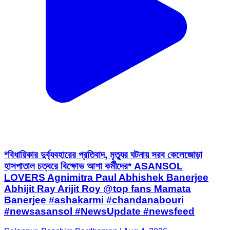
*বিধায়িকার দুর্ব্যবহারের প্রতিবাদ, মৃত্যুর ঘটনায় সরব কেলেজোড়া
হাসপাতাল চত্বরে বিক্ষোভ আশা কর্মীদের* ASANSOL
LOVERS Agnimitra Paul Abhishek Banerjee
Abhijit Ray Arijit Roy @top fans Mamata
Banerjee #ashakarmi #chandanabouri
#newsasansol #NewsUpdate #newsfeed