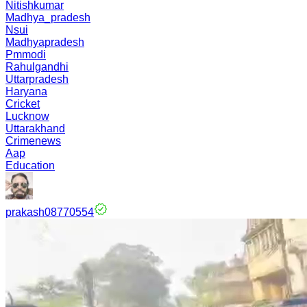
Nitishkumar
Madhya_pradesh
Nsui
Madhyapradesh
Pmmodi
Rahulgandhi
Uttarpradesh
Haryana
Cricket
Lucknow
Uttarakhand
Crimenews
Aap
Education
prakash08770554