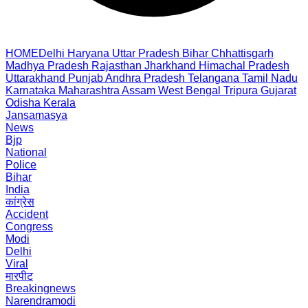
HOME
Delhi
Haryana
Uttar Pradesh
Bihar
Chhattisgarh
Madhya Pradesh
Rajasthan
Jharkhand
Himachal Pradesh
Uttarakhand
Punjab
Andhra Pradesh
Telangana
Tamil Nadu
Karnataka
Maharashtra
Assam
West Bengal
Tripura
Gujarat
Odisha
Kerala
Jansamasya
News
Bjp
National
Police
Bihar
India
कांग्रेस
Accident
Congress
Modi
Delhi
Viral
मारपीट
Breakingnews
Narendramodi