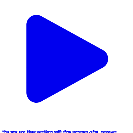
তিন মাস ধরে গ্রিন ভ্যালিতে মাটি ফুঁড়ে রহস্যময় ধোঁয়া, আতঙ্কে