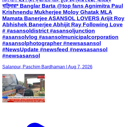
বাসিন্দারা* Banglar Barta @top fans Agnimitra Paul
Krishnendu Mukherjee Moloy Ghatak MLA
Mamata Banerjee ASANSOL LOVERS Arijit Roy
Abhishek Banerjee Abhijit Ray Following Love
# #asansoldistrict #asansoljunction
#asansolvlog #asansolmunicipalcorporation
#asansolphotographer #newsasansol
#NewsUpdate #newsfeed #newsasansol
#newsasansol
Salanpur, Paschim Bardhaman | Aug 7, 2026