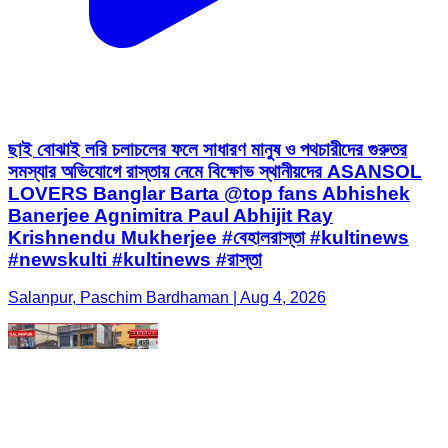
ছাই বোঝাই লরি চলাচলের ফলে সাধারণ মানুষ ও পথচারীদের গুরুতর
সমস্যার অভিযোগে রাস্তায় নেমে বিক্ষোভ স্থানীয়দের ASANSOL
LOVERS Banglar Barta @top fans Abhishek
Banerjee Agnimitra Paul Abhijit Ray
Krishnendu Mukherjee #বেহালরাস্তা #kultinews
#newskulti #kultinews #রাস্তা
Salanpur, Paschim Bardhaman | Aug 4, 2026