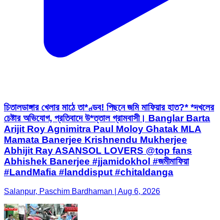
চিতালডাঙ্গার খেলার মাঠে তা*ণ্ডব! পিছনে জমি মাফিয়ার হাত?* *দখলের
চেষ্টার অভিযোগ, প্রতিবাদে উ*ত্তাল গ্রামবাসী। Banglar Barta
Arijit Roy Agnimitra Paul Moloy Ghatak MLA
Mamata Banerjee Krishnendu Mukherjee
Abhijit Ray ASANSOL LOVERS @top fans
Abhishek Banerjee #jjamidokhol #জমীমাফিয়া
#LandMafia #landdisput #chitaldanga
Salanpur, Paschim Bardhaman | Aug 6, 2026