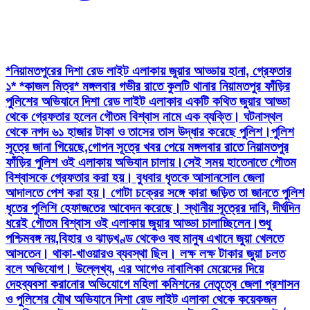
*নিয়ামতপুরের দিশা রেড লাইট এলাকায় জুয়ার আড্ডায় হানা, গ্রেফতার
১* *কাজল মিত্র* মঙ্গলবার গভীর রাতে কুলটি থানার নিয়ামতপুর ফাঁড়ির
পুলিশের অভিযানে দিশা রেড লাইট এলাকার একটি কথিত জুয়ার আড্ডা
থেকে গ্রেফতার হলেন গৌতম বিশ্বাস নামে এক ব্যক্তি। ঘটনাস্থল
থেকে নগদ ৬১ হাজার টাকা ও তাসের তাস উদ্ধার করেছে পুলিশ।পুলিশ
সূত্রে জানা গিয়েছে,গোপন সূত্রে খবর পেয়ে মঙ্গলবার রাতে নিয়ামতপুর
ফাঁড়ির পুলিশ ওই এলাকায় অভিযান চালায়।সেই সময় হাতেনাতে গৌতম
বিশ্বাসকে গ্রেফতার করা হয়। বুধবার ধৃতকে আসানসোল জেলা
আদালতে পেশ করা হয়। গোটা চক্রের সঙ্গে কারা জড়িত তা জানতে পুলিশ
ধৃতের পুলিশি হেফাজতের আবেদন করেছে। স্থানীয় সূত্রের দাবি, দীর্ঘদিন
ধরেই গৌতম বিশ্বাস ওই এলাকায় জুয়ার আড্ডা চালাচ্ছিলেন।শুধু
পশ্চিমবঙ্গ নয়,বিহার ও ঝাড়খণ্ড থেকেও বহু মানুষ এখানে জুয়া খেলতে
আসতেন। থাকা-খাওয়ারও ব্যবস্থা ছিল। লক্ষ লক্ষ টাকার জুয়া চলত
বলে অভিযোগ। উল্লেখ্য, এর আগেও নাবালিকা মেয়েদের দিয়ে
দেহব্যবসা করানোর অভিযোগে মহিলা কমিশনের নেতৃত্বে জেলা প্রশাসন
ও পুলিশের যৌথ অভিযানে দিশা রেড লাইট এলাকা থেকে কয়েকজন