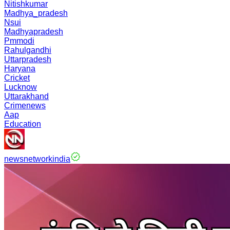
Nitishkumar
Madhya_pradesh
Nsui
Madhyapradesh
Pmmodi
Rahulgandhi
Uttarpradesh
Haryana
Cricket
Lucknow
Uttarakhand
Crimenews
Aap
Education
newsnetworkindia