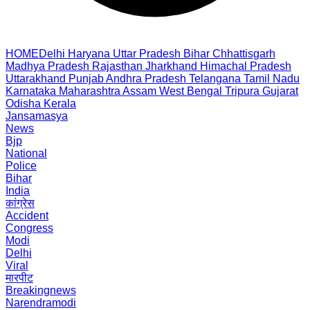
HOME
Delhi
Haryana
Uttar Pradesh
Bihar
Chhattisgarh
Madhya Pradesh
Rajasthan
Jharkhand
Himachal Pradesh
Uttarakhand
Punjab
Andhra Pradesh
Telangana
Tamil Nadu
Karnataka
Maharashtra
Assam
West Bengal
Tripura
Gujarat
Odisha
Kerala
Jansamasya
News
Bjp
National
Police
Bihar
India
कांग्रेस
Accident
Congress
Modi
Delhi
Viral
मारपीट
Breakingnews
Narendramodi