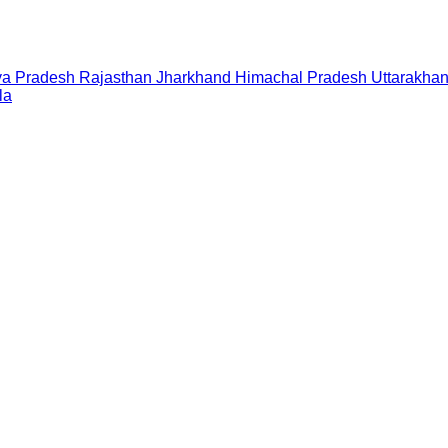
a Pradesh
Rajasthan
Jharkhand
Himachal Pradesh
Uttarakha
la