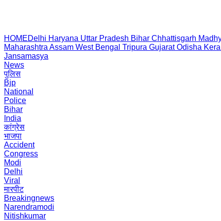
HOME
Delhi
Haryana
Uttar Pradesh
Bihar
Chhattisgarh
Madhy
Maharashtra
Assam
West Bengal
Tripura
Gujarat
Odisha
Kera
Jansamasya
News
पुलिस
Bjp
National
Police
Bihar
India
कांग्रेस
भाजपा
Accident
Congress
Modi
Delhi
Viral
मारपीट
Breakingnews
Narendramodi
Nitishkumar