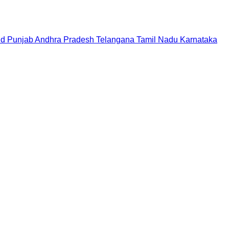
nd
Punjab
Andhra Pradesh
Telangana
Tamil Nadu
Karnataka