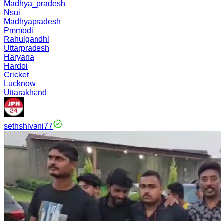
Madhya_pradesh
Nsui
Madhyapradesh
Pmmodi
Rahulgandhi
Uttarpradesh
Haryana
Hardoi
Cricket
Lucknow
Uttarakhand
sethshivani77