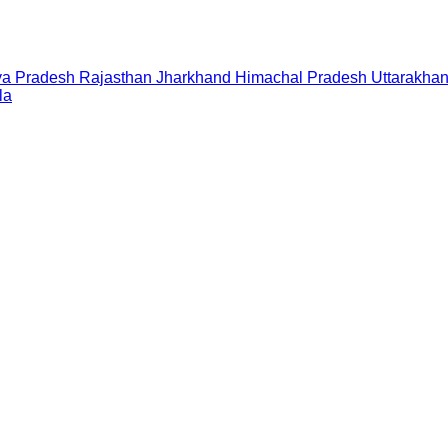
a Pradesh
Rajasthan
Jharkhand
Himachal Pradesh
Uttarakha
la