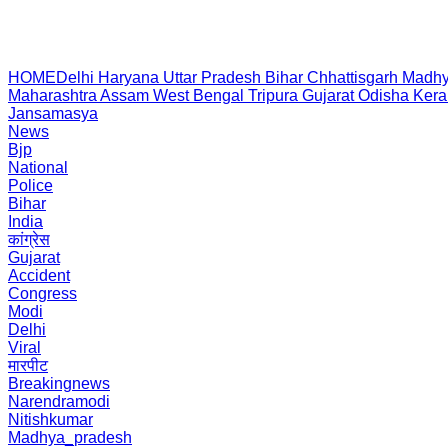
HOME
Delhi
Haryana
Uttar Pradesh
Bihar
Chhattisgarh
Madhy
Maharashtra
Assam
West Bengal
Tripura
Gujarat
Odisha
Kera
Jansamasya
News
Bjp
National
Police
Bihar
India
कांग्रेस
Gujarat
Accident
Congress
Modi
Delhi
Viral
मारपीट
Breakingnews
Narendramodi
Nitishkumar
Madhya_pradesh