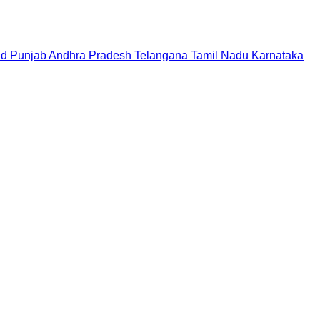
nd
Punjab
Andhra Pradesh
Telangana
Tamil Nadu
Karnataka