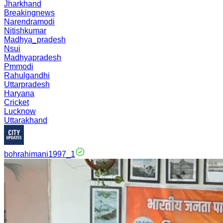
Jharkhand
Breakingnews
Narendramodi
Nitishkumar
Madhya_pradesh
Nsui
Madhyapradesh
Pmmodi
Rahulgandhi
Uttarpradesh
Haryana
Cricket
Lucknow
Uttarakhand
bohrahimani1997_1