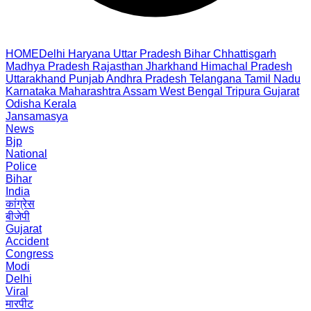
HOME
Delhi
Haryana
Uttar Pradesh
Bihar
Chhattisgarh
Madhya Pradesh
Rajasthan
Jharkhand
Himachal Pradesh
Uttarakhand
Punjab
Andhra Pradesh
Telangana
Tamil Nadu
Karnataka
Maharashtra
Assam
West Bengal
Tripura
Gujarat
Odisha
Kerala
Jansamasya
News
Bjp
National
Police
Bihar
India
कांग्रेस
बीजेपी
Gujarat
Accident
Congress
Modi
Delhi
Viral
मारपीट