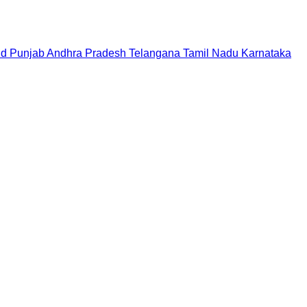
nd
Punjab
Andhra Pradesh
Telangana
Tamil Nadu
Karnataka