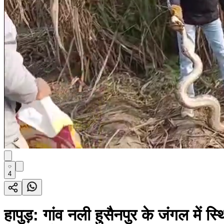
4
हापुड़: गांव नली हुसैनपुर के जंगल में