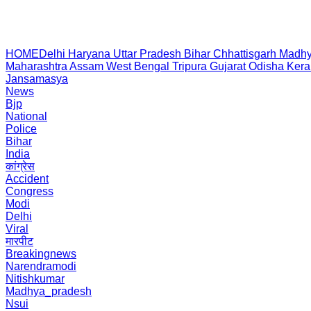
HOME
Delhi
Haryana
Uttar Pradesh
Bihar
Chhattisgarh
Madhy
Maharashtra
Assam
West Bengal
Tripura
Gujarat
Odisha
Kera
Jansamasya
News
Bjp
National
Police
Bihar
India
कांग्रेस
Accident
Congress
Modi
Delhi
Viral
मारपीट
Breakingnews
Narendramodi
Nitishkumar
Madhya_pradesh
Nsui