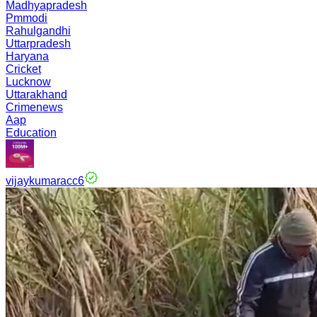
Madhyapradesh
Pmmodi
Rahulgandhi
Uttarpradesh
Haryana
Cricket
Lucknow
Uttarakhand
Crimenews
Aap
Education
vijaykumaracc6