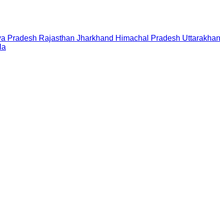
a Pradesh
Rajasthan
Jharkhand
Himachal Pradesh
Uttarakha
la