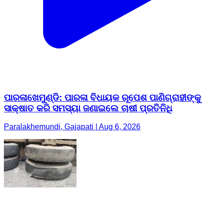
ପାରଳାଖେମୁଣ୍ଡି: ପାରଳା ବିଧାୟକ ରୂପେଶ ପାଣିଗ୍ରାହୀଙ୍କୁ
ସାକ୍ଷାତ କରି ସମସ୍ୟା ଜଣାଇଲେ ଚାଷୀ ପ୍ରତିନିଧି
Paralakhemundi, Gajapati | Aug 6, 2026