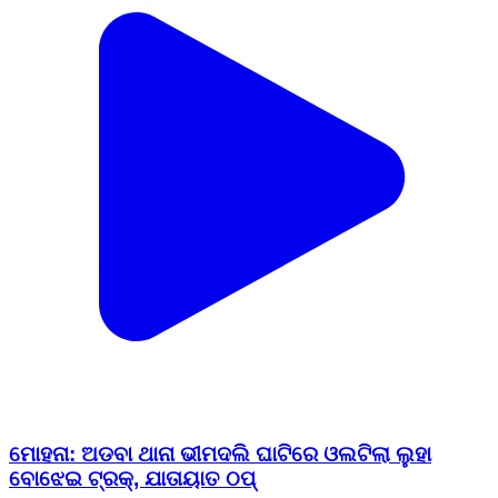
ମୋହନା: ଅଡବା ଥାନା ଭୀମଦଲି ଘାଟିରେ ଓଲଟିଲା ଲୁହା
ବୋଝେଇ ଟ୍ରକ୍, ଯାତାୟାତ ଠପ୍