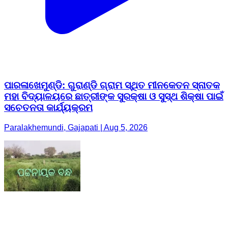
ପାରଳାଖେମୁଣ୍ଡି: ଗୁରାଣ୍ଡି ଗ୍ରାମ ସ୍ଥିତ ମୀନକେତନ ସ୍ନାତକ
ମହା ବିଦ୍ୟାଳୟରେ ଛାତ୍ରୀଙ୍କ ସୁରକ୍ଷା ଓ ସୁସ୍ଥ ଶିକ୍ଷା ପାଇଁ
ସଚେତନତା କାର୍ଯ୍ୟକ୍ରମ
Paralakhemundi, Gajapati | Aug 5, 2026