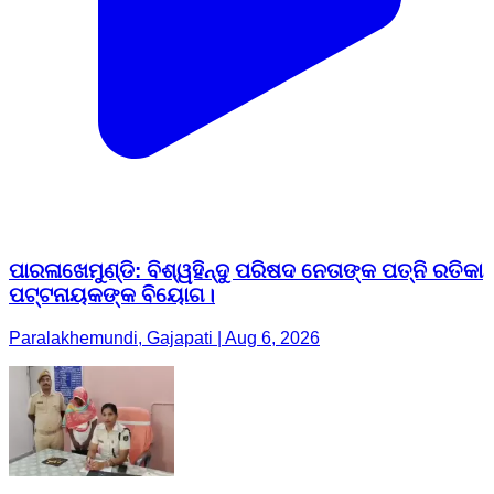
ପାରଳାଖେମୁଣ୍ଡି: ବିଶ୍ୱହିନ୍ଦୁ ପରିଷଦ ନେତାଙ୍କ ପତ୍ନି ରତିକା
ପଟ୍ଟନାୟକଙ୍କ ବିୟୋଗ।
Paralakhemundi, Gajapati | Aug 6, 2026