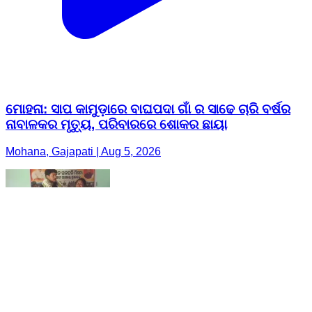
ମୋହନା: ସାପ କାମୁଡ଼ାରେ ବାଘପଦା ଗାଁ ର ସାଢେ ଚାରି ବର୍ଷର
ନାବାଳକର ମୃତ୍ୟୁ, ପରିବାରରେ ଶୋକର ଛାୟା
Mohana, Gajapati | Aug 5, 2026