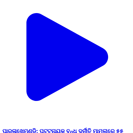
ପାରଳାଖେମୁଣ୍ଡି: ପଟ୍ଟନାୟକ ବନ୍ଧ ଦୁର୍ନୀତି ମାମଲାରେ ୫୫