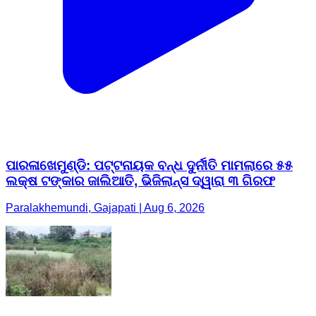
ପାରଳାଖେମୁଣ୍ଡି: ପଟ୍ଟନାୟକ ବନ୍ଧ ଦୁର୍ନୀତି ମାମଲାରେ ୫୫
ଲକ୍ଷ ଟଙ୍କାର ଜାଲିଆତି, ଭିଜିଲାନ୍ସ ଦ୍ୱାରା ୩ ଗିରଫ
Paralakhemundi, Gajapati | Aug 6, 2026