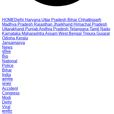
HOME
Delhi
Haryana
Uttar Pradesh
Bihar
Chhattisgarh
Madhya Pradesh
Rajasthan
Jharkhand
Himachal Pradesh
Uttarakhand
Punjab
Andhra Pradesh
Telangana
Tamil Nadu
Karnataka
Maharashtra
Assam
West Bengal
Tripura
Gujarat
Odisha
Kerala
Jansamasya
News
पुलिस
Bjp
National
Police
Bihar
India
कांग्रेस
भाजपा
Accident
Congress
Modi
Delhi
Viral
मारपीट