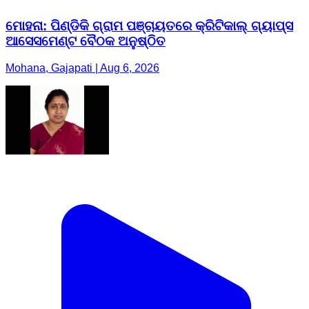
ମୋହନା: ପିଣ୍ଡିକି ଗ୍ରାମ ପଞ୍ଚାୟତରେ କ୍ରିଟିକାଲ୍ ଗ୍ୟାପ୍ସ
ଆସେସମେଣ୍ଟ ବୈଠକ ଅନୁଷ୍ଠିତ
Mohana, Gajapati | Aug 6, 2026