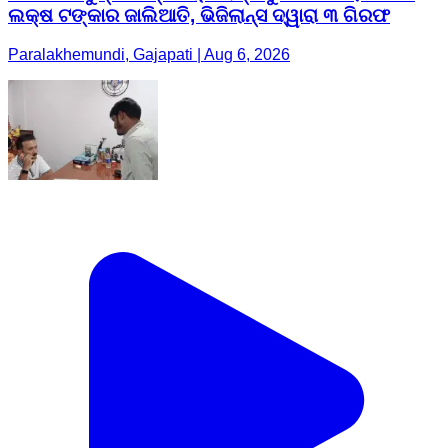
ଲକ୍ଷ ଟଙ୍କାର ଜାଲିଆତି, ଭିଜିଲାନ୍ସ ଦ୍ୱାରା ୩ ଗିରଫ
Paralakhemundi, Gajapati | Aug 6, 2026