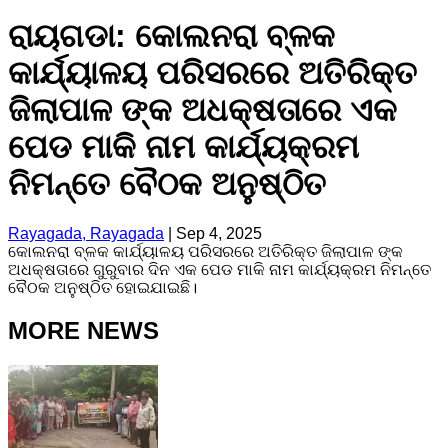
ରାୟଗଡା: କୋଲନରା ବ୍ଳକ
କାର୍ଯ୍ୟାଳୟ ପରିସରରେ ଅତିରିକ୍ତ
ଜିଲାପାଳ ଙ୍କ ଅଧକ୍ଷତାରେ ଏକ
ପେଡ ମାକି ନାମ କାର୍ଯ୍ୟକ୍ରମ
ନିମନ୍ତେ ବୈଠକ ଅନୁଷ୍ଠିତ
Rayagada, Rayagada
|
Sep 4, 2025
କୋଲନରା ବ୍ଳକ କାର୍ଯ୍ୟାଳୟ ପରିସରରେ ଅତିରିକ୍ତ ଜିଲାପାଳ ଙ୍କ
ଅଧକ୍ଷତାରେ ଗୁରୁବାର ଦିନ ଏକ ପେଡ ମାକି ନାମ କାର୍ଯ୍ୟକ୍ରମ ନିମନ୍ତେ
ବୈଠକ ଅନୁଷ୍ଠିତ ହୋଇଯାଇଛି।
MORE NEWS