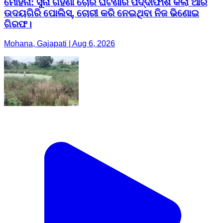
ମୋହନା: ସୁନା ଗହଣା ଚୋରି ଘଟଣାର ପର୍ଦ୍ଦାଫାଶ କଲା ଆର
ଉଦୟଗିରି ପୋଲିସ୍, ଚୋରୀ କରି ନେଇଥିବା ନିଜ ଭିଣୋଇ
ଗିରଫ।
Mohana, Gajapati | Aug 6, 2026