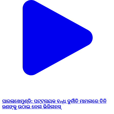
ପାରଳାଖେମୁଣ୍ଡି: ପଟ୍ଟନାୟକ ବନ୍ଧ ଦୁର୍ନୀତି ମାମଲାରେ ତିନି
ଜଣଙ୍କୁ ଉଠାଇ ନେଲା ଭିଜିଲାନସ୍