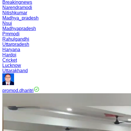
Breakingnews
Narendramodi
Nitishkumar
Madhya_pradesh
Nsui
Madhyapradesh
Pmmodi
Rahulgandhi
Uttarpradesh
Haryana
Hardoi
Cricket
Lucknow
Uttarakhand
promod.dharitri